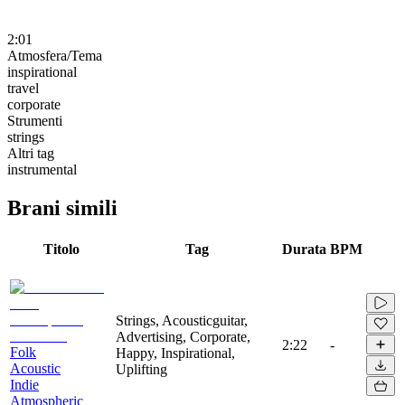
2:01
Atmosfera/Tema
inspirational
travel
corporate
Strumenti
strings
Altri tag
instrumental
Brani simili
Titolo
Tag
Durata
BPM
Strings, Acousticguitar,
Advertising, Corporate,
2:22
-
Folk
Happy, Inspirational,
Acoustic
Uplifting
Indie
Atmospheric