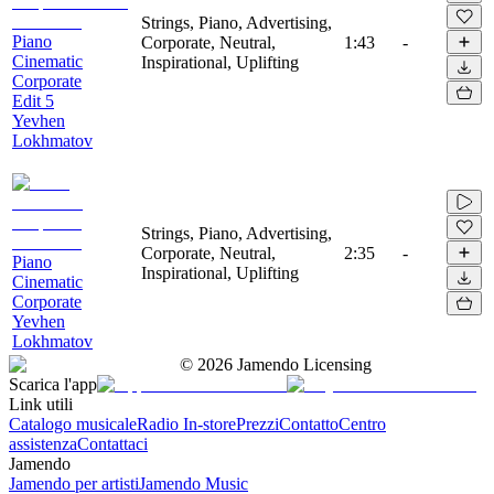
Strings, Piano, Advertising,
Piano
Corporate, Neutral,
1:43
-
Cinematic
Inspirational, Uplifting
Corporate
Edit 5
Yevhen
Lokhmatov
Strings, Piano, Advertising,
Corporate, Neutral,
2:35
-
Piano
Inspirational, Uplifting
Cinematic
Corporate
Yevhen
Lokhmatov
©
2026
Jamendo Licensing
Scarica l'app
Link utili
Catalogo musicale
Radio In-store
Prezzi
Contatto
Centro
assistenza
Contattaci
Jamendo
Jamendo per artisti
Jamendo Music