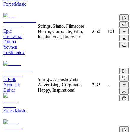
ForestMusic
Strings, Piano, Filmscore,
Epic
Horror, Corporate, Film,
2:50
101
Orchestral
Inspirational, Energetic
Drama
Yevhen
Lokhmatov
Is Folk
Strings, Acousticguitar,
Acoustic
Advertising, Corporate,
2:33
-
Guitar
Happy, Inspirational
ForestMusic