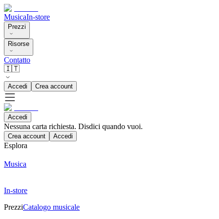
Musica
In-store
Prezzi
Risorse
Contatto
🇮🇹
Accedi
Crea account
Accedi
Nessuna carta richiesta. Disdici quando vuoi.
Crea account
Accedi
Esplora
Musica
In-store
Prezzi
Catalogo musicale