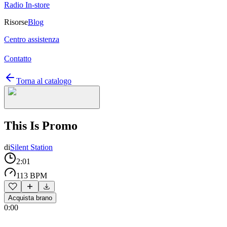
Radio In-store
Risorse
Blog
Centro assistenza
Contatto
Torna al catalogo
This Is Promo
di
Silent Station
2:01
113 BPM
Acquista brano
0:00