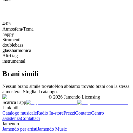
4:05
Atmosfera/Tema
happy
Strumenti
doublebass
glassharmonica
Altri tag
instrumental
Brani simili
Nessun brano simile trovato
Non abbiamo trovato brani con la stessa
atmosfera. Sfoglia il catalogo.
©
2026
Jamendo Licensing
Scarica l'app
Link utili
Catalogo musicale
Radio In-store
Prezzi
Contatto
Centro
assistenza
Contattaci
Jamendo
Jamendo per artisti
Jamendo Music