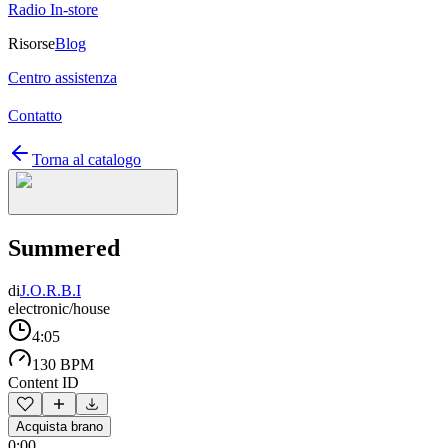
Radio In-store
Risorse
Blog
Centro assistenza
Contatto
Torna al catalogo
Summered
di
J.O.R.B.I
electronic/house
4:05
130 BPM
Content ID
Acquista brano
0:00