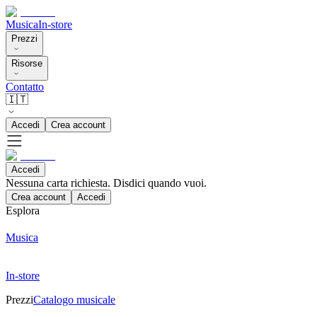
Musica
In-store
Prezzi
Risorse
Contatto
🇮🇹
Accedi
Crea account
Accedi
Nessuna carta richiesta. Disdici quando vuoi.
Crea account
Accedi
Esplora
Musica
In-store
Prezzi
Catalogo musicale