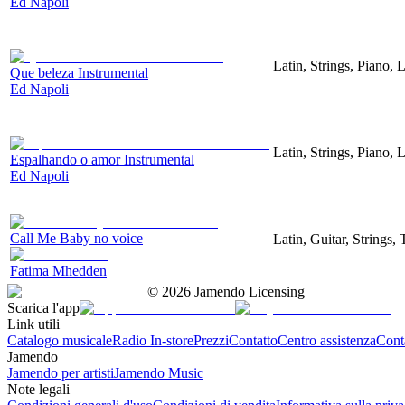
Ed Napoli
Latin, Strings, Piano,
Que beleza Instrumental
Ed Napoli
Latin, Strings, Piano,
Espalhando o amor Instrumental
Ed Napoli
Call Me Baby no voice
Latin, Guitar, Strings,
Fatima Mhedden
©
2026
Jamendo Licensing
Scarica l'app
Link utili
Catalogo musicale
Radio In-store
Prezzi
Contatto
Centro assistenza
Conta
Jamendo
Jamendo per artisti
Jamendo Music
Note legali