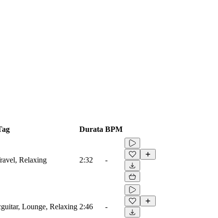
Tag
Durata
BPM
Travel, Relaxing
2:32
-
icguitar, Lounge, Relaxing
2:46
-