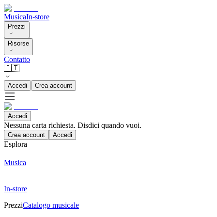
Musica
In-store
Prezzi
Risorse
Contatto
🇮🇹
Accedi
Crea account
Accedi
Nessuna carta richiesta. Disdici quando vuoi.
Crea account
Accedi
Esplora
Musica
In-store
Prezzi
Catalogo musicale