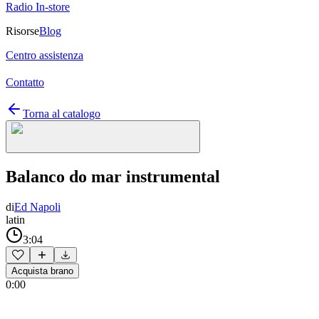
Radio In-store
Risorse
Blog
Centro assistenza
Contatto
Torna al catalogo
Balanco do mar instrumental
di
Ed Napoli
latin
3:04
Acquista brano
0:00