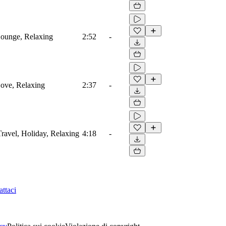
 Lounge, Relaxing
2:52
-
 Love, Relaxing
2:37
-
 Travel, Holiday, Relaxing
4:18
-
ttaci