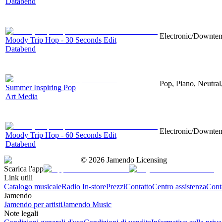
Databend
Electronic/Downtemp
Moody Trip Hop - 30 Seconds Edit
Databend
Pop, Piano, Neutra
Summer Inspiring Pop
Art Media
Electronic/Downtemp
Moody Trip Hop - 60 Seconds Edit
Databend
©
2026
Jamendo Licensing
Scarica l'app
Link utili
Catalogo musicale
Radio In-store
Prezzi
Contatto
Centro assistenza
Conta
Jamendo
Jamendo per artisti
Jamendo Music
Note legali