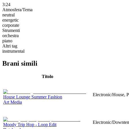
3:24
Atmosfera/Tema
neutral
energetic
corporate
Strumenti
orchestra
piano
Altri tag
instrumental
Brani simili
Titolo
Electronic/House, P
House Lounge Summer Fashion
Art Media
Electronic/Downtemp
Moody Trip Hop - Loop Edit