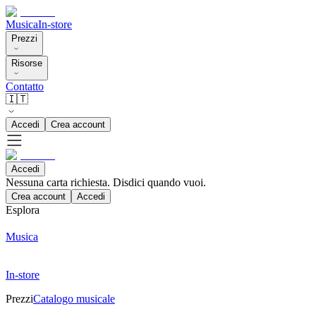
Musica
In-store
Prezzi
Risorse
Contatto
🇮🇹
Accedi
Crea account
Accedi
Nessuna carta richiesta. Disdici quando vuoi.
Crea account
Accedi
Esplora
Musica
In-store
Prezzi
Catalogo musicale