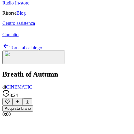
Radio In-store
Risorse
Blog
Centro assistenza
Contatto
Torna al catalogo
Breath of Autumn
di
CINEMATIC
3:24
Acquista brano
0:00