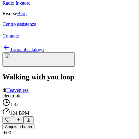
Radio In-store
Risorse
Blog
Centro assistenza
Contatto
Torna al catalogo
Walking with you loop
di
Heavenless
electronic
1:32
124 BPM
Acquista brano
0:00