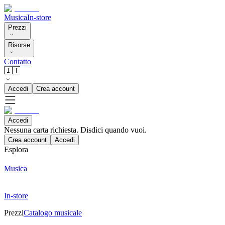
Musica
In-store
Prezzi
Risorse
Contatto
🇮🇹
Accedi
Crea account
Accedi
Nessuna carta richiesta. Disdici quando vuoi.
Crea account
Accedi
Esplora
Musica
In-store
Prezzi
Catalogo musicale