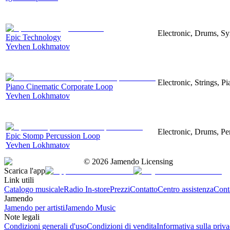
Electronic, Drums, Sy
Epic Technology
Yevhen Lokhmatov
Electronic, Strings, Pi
Piano Cinematic Corporate Loop
Yevhen Lokhmatov
Electronic, Drums, Per
Epic Stomp Percussion Loop
Yevhen Lokhmatov
©
2026
Jamendo Licensing
Scarica l'app
Link utili
Catalogo musicale
Radio In-store
Prezzi
Contatto
Centro assistenza
Conta
Jamendo
Jamendo per artisti
Jamendo Music
Note legali
Condizioni generali d'uso
Condizioni di vendita
Informativa sulla priv