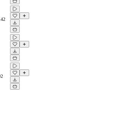
142
92