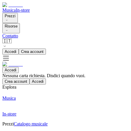
Musica
In-store
Prezzi
Risorse
Contatto
🇮🇹
Accedi
Crea account
Accedi
Nessuna carta richiesta. Disdici quando vuoi.
Crea account
Accedi
Esplora
Musica
In-store
Prezzi
Catalogo musicale