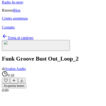
Radio In-store
Risorse
Blog
Centro assistenza
Contatto
Torna al catalogo
Funk Groove Bust Out_Loop_2
di
Avalon Audio
0:18
Acquista brano
0:00