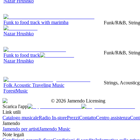
Nazar Hrushko
Funk to food track with marimba
Funk/R&B, String
Nazar Hrushko
Funk/R&B, String
Funk to food track
Nazar Hrushko
Strings, Acousticg
Folk Acoustic Traveling Music
ForestMusic
©
2026
Jamendo Licensing
Scarica l'app
Link utili
Catalogo musicale
Radio In-store
Prezzi
Contatto
Centro assistenza
Conta
Jamendo
Jamendo per artisti
Jamendo Music
Note legali