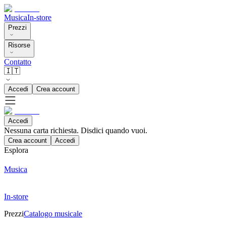
Musica
In-store
Prezzi
Risorse
Contatto
🇮🇹
Accedi
Crea account
Accedi
Nessuna carta richiesta. Disdici quando vuoi.
Crea account
Accedi
Esplora
Musica
In-store
Prezzi
Catalogo musicale