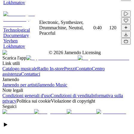
Lokhmatov
Electronic, Synthesizer,
Drummachine, Neutral,
0:40
120
Technological
Peaceful
Documentary
Yevhen
Lokhmatov
©
2026
Jamendo Licensing
Scarica l'app
Link utili
Catalogo musicale
Radio In-store
Prezzi
Contatto
Centro
assistenza
Contattaci
Jamendo
Jamendo per artisti
Jamendo Music
Note legali
Condizioni generali d'uso
Condizioni di vendita
Informativa sulla
privacy
Politica sui cookie
Violazione di copyright
Seguici