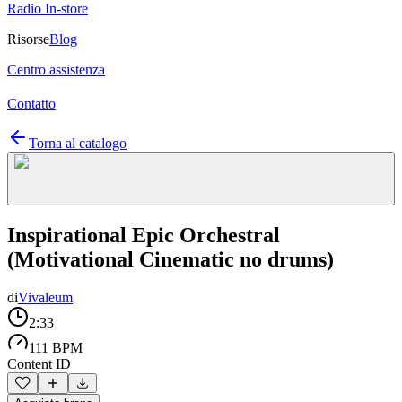
Radio In-store
Risorse
Blog
Centro assistenza
Contatto
Torna al catalogo
Inspirational Epic Orchestral
(Motivational Cinematic no drums)
di
Vivaleum
2:33
111 BPM
Content ID