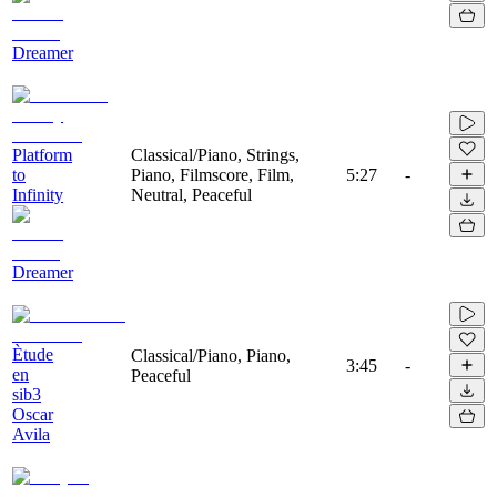
Dreamer
Platform
Classical/Piano, Strings,
to
Piano, Filmscore, Film,
5:27
-
Infinity
Neutral, Peaceful
Dreamer
Ètude
Classical/Piano, Piano,
3:45
-
en
Peaceful
sib3
Oscar
Avila