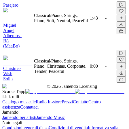
Pasajero
Classical/Piano, Strings,
1:43
-
Piano, Soft, Neutral, Peaceful
Miguel
Angel
Albentosa
Bó
(MaaBo)
Classical/Piano, Strings,
Piano, Christmas, Corporate,
0:00
-
Christmas
Tender, Peaceful
Wish
Solip
©
2026
Jamendo Licensing
Scarica l'app
Link utili
Catalogo musicale
Radio In-store
Prezzi
Contatto
Centro
assistenza
Contattaci
Jamendo
Jamendo per artisti
Jamendo Music
Note legali
Condizioni generali d'uso
Condizioni di vendita
Informativa sulla