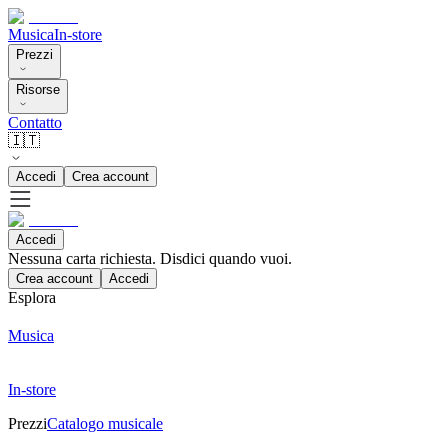
Musica
In-store
Prezzi
Risorse
Contatto
🇮🇹
Accedi
Crea account
Accedi
Nessuna carta richiesta. Disdici quando vuoi.
Crea account
Accedi
Esplora
Musica
In-store
Prezzi
Catalogo musicale