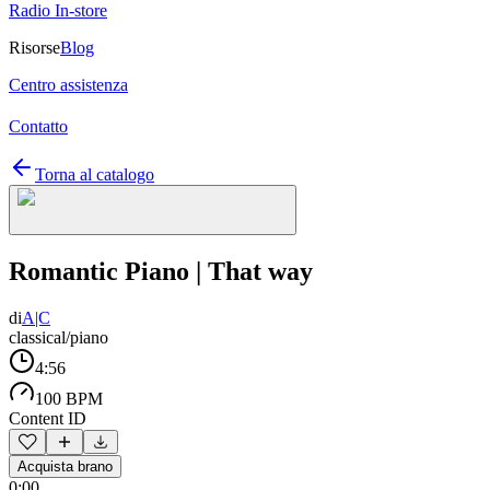
Radio In-store
Risorse
Blog
Centro assistenza
Contatto
Torna al catalogo
Romantic Piano | That way
di
A|C
classical/piano
4:56
100 BPM
Content ID
Acquista brano
0:00