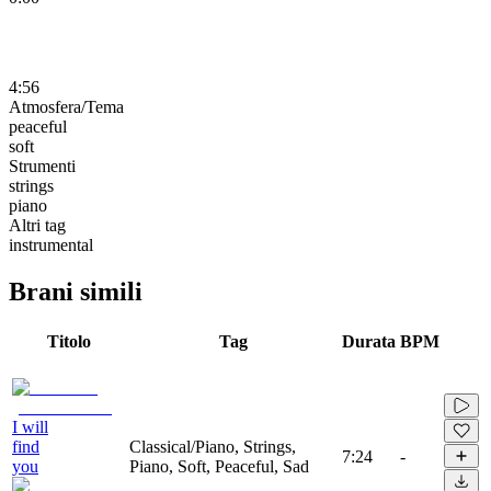
4:56
Atmosfera/Tema
peaceful
soft
Strumenti
strings
piano
Altri tag
instrumental
Brani simili
Titolo
Tag
Durata
BPM
I will
find
Classical/Piano, Strings,
7:24
-
you
Piano, Soft, Peaceful, Sad