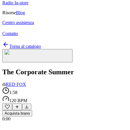
Radio In-store
Risorse
Blog
Centro assistenza
Contatto
Torna al catalogo
The Corporate Summer
di
RED FOX
1:58
120 BPM
Acquista brano
0:00