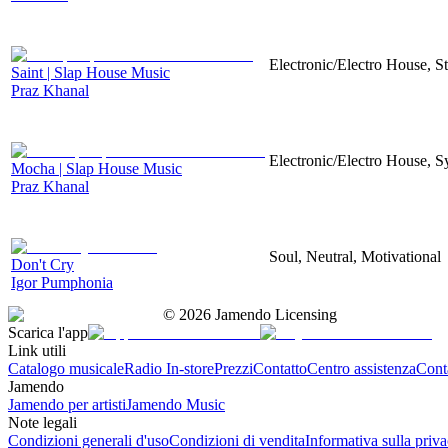
Electronic/Electro House, S
Saint | Slap House Music
Praz Khanal
Electronic/Electro House, S
Mocha | Slap House Music
Praz Khanal
Soul, Neutral, Motivational
Don't Cry
Igor Pumphonia
©
2026
Jamendo Licensing
Scarica l'app
Link utili
Catalogo musicale
Radio In-store
Prezzi
Contatto
Centro assistenza
Conta
Jamendo
Jamendo per artisti
Jamendo Music
Note legali
Condizioni generali d'uso
Condizioni di vendita
Informativa sulla priv