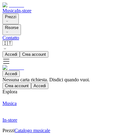
Musica
In-store
Prezzi
Risorse
Contatto
🇮🇹
Accedi
Crea account
Accedi
Nessuna carta richiesta. Disdici quando vuoi.
Crea account
Accedi
Esplora
Musica
In-store
Prezzi
Catalogo musicale