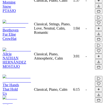
Classical, Piano, Calm
1:57
-
Morning
Snow
PTASJO
Classical, Strings, Piano,
Love, Neutral, Calm,
1:04
-
Beethoven
Romantic
Fur Elise
CrowHat
Alicia
Classical, Piano,
3:01
-
NATHAN
Atmospheric, Calm
HERNÁNDEZ
MOSTAJO
The Hands
That Hold
Classical, Piano, Calm
6:15
-
Us