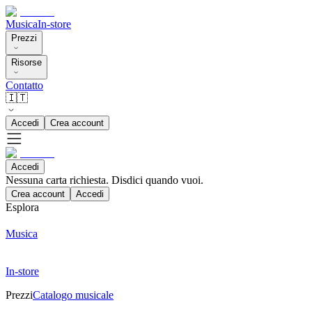
Musica
In-store
Prezzi
Risorse
Contatto
🇮🇹
Accedi
Crea account
Accedi
Nessuna carta richiesta. Disdici quando vuoi.
Crea account
Accedi
Esplora
Musica
In-store
Prezzi
Catalogo musicale