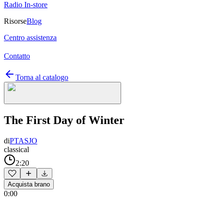
Radio In-store
Risorse
Blog
Centro assistenza
Contatto
Torna al catalogo
The First Day of Winter
di
PTASJO
classical
2:20
Acquista brano
0:00