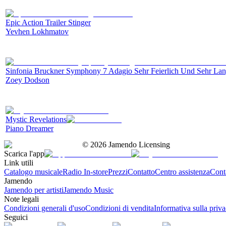
Epic Action Trailer Stinger
Yevhen Lokhmatov
Sinfonia Bruckner Symphony 7 Adagio Sehr Feierlich Und Sehr La
Zoey Dodson
Mystic Revelations
Piano Dreamer
©
2026
Jamendo Licensing
Scarica l'app
Link utili
Catalogo musicale
Radio In-store
Prezzi
Contatto
Centro assistenza
Conta
Jamendo
Jamendo per artisti
Jamendo Music
Note legali
Condizioni generali d'uso
Condizioni di vendita
Informativa sulla priv
Seguici