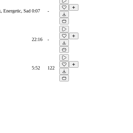
, Energetic, Sad
0:07
-
22:16
-
5:52
122