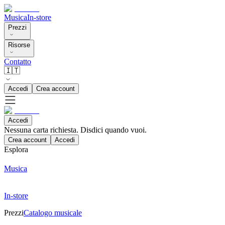
Musica
In-store
Prezzi
Risorse
Contatto
🇮🇹
Accedi
Crea account
Accedi
Nessuna carta richiesta. Disdici quando vuoi.
Crea account
Accedi
Esplora
Musica
In-store
Prezzi
Catalogo musicale