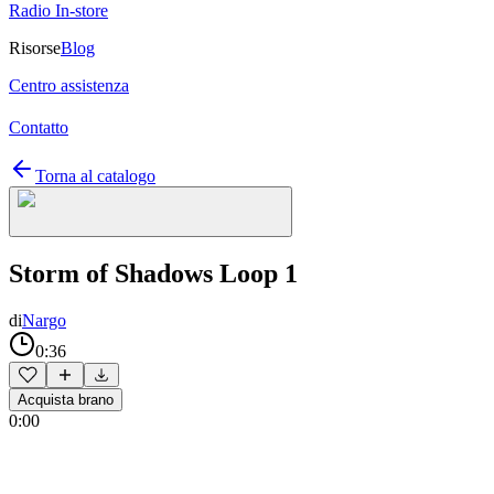
Radio In-store
Risorse
Blog
Centro assistenza
Contatto
Torna al catalogo
Storm of Shadows Loop 1
di
Nargo
0:36
Acquista brano
0:00