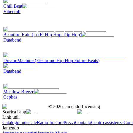
Chill Beat
Vibecraft
Beautiful Rain (Lo Fi Hip Hop Trip Hop)
Databend
Dream Machine (Electronic Hip Hop Future Beats)
Databend
Meadow Breeze
Cephas
©
2026
Jamendo Licensing
Scarica l'app
Link utili
Catalogo musicale
Radio In-store
Prezzi
Contatto
Centro assistenza
Conta
Jamendo