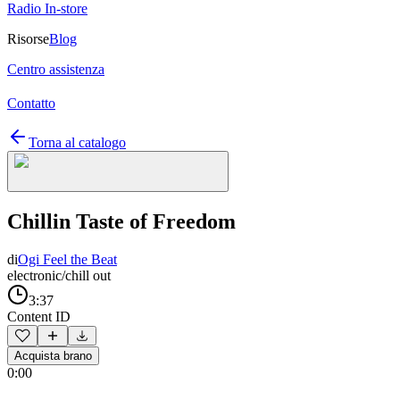
Radio In-store
Risorse
Blog
Centro assistenza
Contatto
Torna al catalogo
Chillin Taste of Freedom
di
Ogi Feel the Beat
electronic/chill out
3:37
Content ID
Acquista brano
0:00