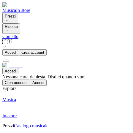
Musica
In-store
Prezzi
Risorse
Contatto
🇮🇹
Accedi
Crea account
Accedi
Nessuna carta richiesta. Disdici quando vuoi.
Crea account
Accedi
Esplora
Musica
In-store
Prezzi
Catalogo musicale