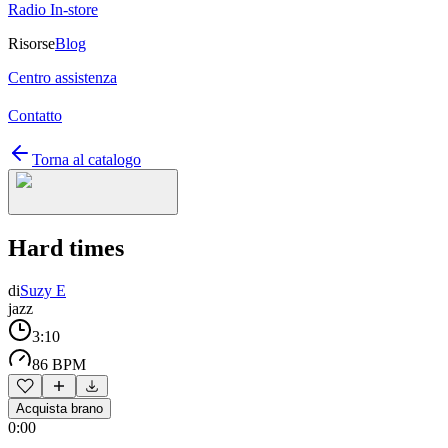
Radio In-store
Risorse
Blog
Centro assistenza
Contatto
Torna al catalogo
Hard times
di
Suzy E
jazz
3:10
86 BPM
Acquista brano
0:00