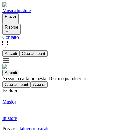
Musica
In-store
Prezzi
Risorse
Contatto
🇮🇹
Accedi
Crea account
Accedi
Nessuna carta richiesta. Disdici quando vuoi.
Crea account
Accedi
Esplora
Musica
In-store
Prezzi
Catalogo musicale