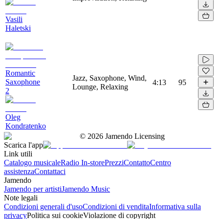
Vasili
Haletski
Romantic
Jazz, Saxophone, Wind,
Saxophone
4:13
95
Lounge, Relaxing
2
Oleg
Kondratenko
©
2026
Jamendo Licensing
Scarica l'app
Link utili
Catalogo musicale
Radio In-store
Prezzi
Contatto
Centro
assistenza
Contattaci
Jamendo
Jamendo per artisti
Jamendo Music
Note legali
Condizioni generali d'uso
Condizioni di vendita
Informativa sulla
privacy
Politica sui cookie
Violazione di copyright