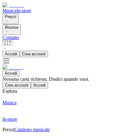
Musica
In-store
Prezzi
Risorse
Contatto
🇮🇹
Accedi
Crea account
Accedi
Nessuna carta richiesta. Disdici quando vuoi.
Crea account
Accedi
Esplora
Musica
In-store
Prezzi
Catalogo musicale