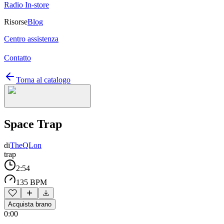
Radio In-store
Risorse
Blog
Centro assistenza
Contatto
Torna al catalogo
Space Trap
di
TheQLon
trap
2:54
135 BPM
Acquista brano
0:00