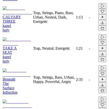
Trap, Strings, Piano, Bass,
CALVARY
Urban, Neutral, Dark,
1:13
-
THREE
Energetic
kanel
holy
TAKE A
Trap, Neutral, Energetic
1:21
-
SEAT
kanel
holy
Trap, Strings, Bass, Urban,
Beneath
2:35
-
Happy, Powerful, Angry
The
Surface
Infraction