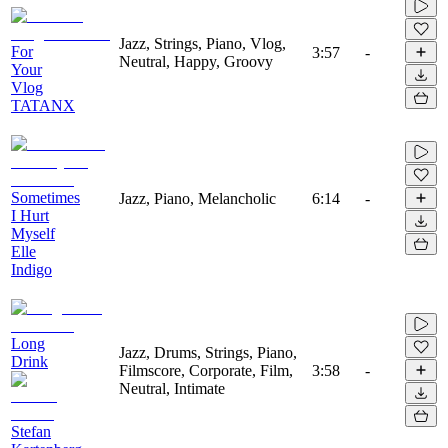
Jazz, Strings, Piano, Vlog,
For
3:57
-
Neutral, Happy, Groovy
Your
Vlog
TATANX
Sometimes
Jazz, Piano, Melancholic
6:14
-
I Hurt
Myself
Elle
Indigo
Long
Jazz, Drums, Strings, Piano,
Drink
Filmscore, Corporate, Film,
3:58
-
Neutral, Intimate
Stefan