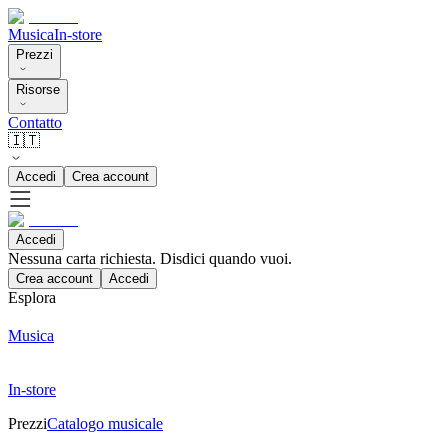
Musica
In-store
Prezzi
Risorse
Contatto
🇮🇹
Accedi
Crea account
Accedi
Nessuna carta richiesta. Disdici quando vuoi.
Crea account
Accedi
Esplora
Musica
In-store
Prezzi
Catalogo musicale