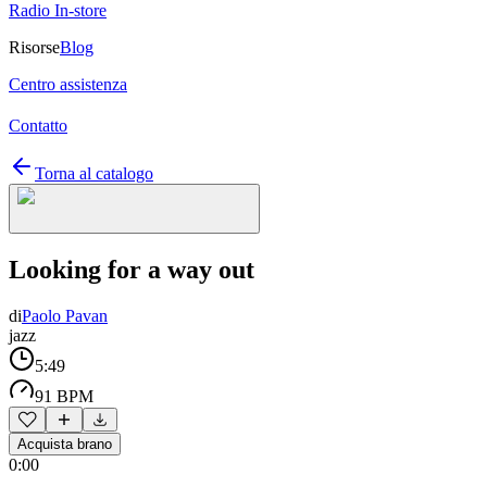
Radio In-store
Risorse
Blog
Centro assistenza
Contatto
Torna al catalogo
Looking for a way out
di
Paolo Pavan
jazz
5:49
91 BPM
Acquista brano
0:00