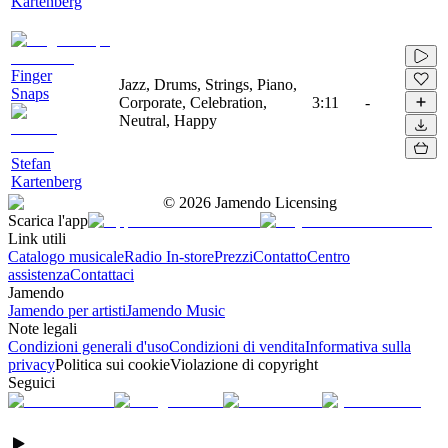
Kartenberg
Finger
Jazz, Drums, Strings, Piano,
Snaps
Corporate, Celebration,
3:11
-
Neutral, Happy
Stefan
Kartenberg
©
2026
Jamendo Licensing
Scarica l'app
Link utili
Catalogo musicale
Radio In-store
Prezzi
Contatto
Centro
assistenza
Contattaci
Jamendo
Jamendo per artisti
Jamendo Music
Note legali
Condizioni generali d'uso
Condizioni di vendita
Informativa sulla
privacy
Politica sui cookie
Violazione di copyright
Seguici