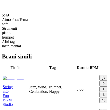
5:49
Atmosfera/Tema
soft
Strumenti
piano
trumpet
Altri tag
instrumental
Brani simili
Titolo
Tag
Durata
BPM
Swing
Jazz, Wind, Trumpet,
3:05
-
into
Celebration, Happy
Fun
BGM
Studio