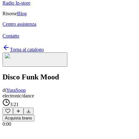
Radio In-store
Risorse
Blog
Centro assistenza
Contatto
Torna al catalogo
Disco Funk Mood
di
YuraSoop
electronic/dance
3:21
Acquista brano
0:00