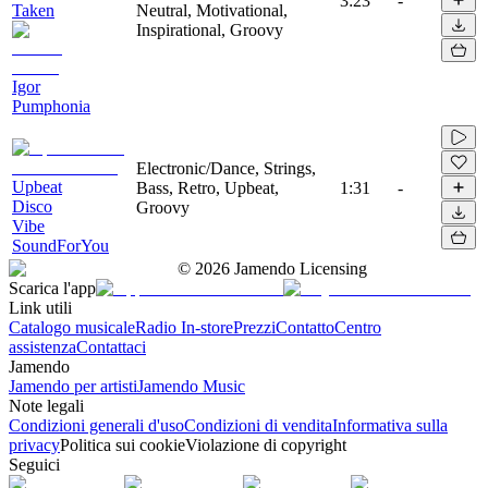
3:23
-
Taken
Neutral, Motivational,
Inspirational, Groovy
Igor
Pumphonia
Electronic/Dance, Strings,
Upbeat
Bass, Retro, Upbeat,
1:31
-
Disco
Groovy
Vibe
SoundForYou
©
2026
Jamendo Licensing
Scarica l'app
Link utili
Catalogo musicale
Radio In-store
Prezzi
Contatto
Centro
assistenza
Contattaci
Jamendo
Jamendo per artisti
Jamendo Music
Note legali
Condizioni generali d'uso
Condizioni di vendita
Informativa sulla
privacy
Politica sui cookie
Violazione di copyright
Seguici