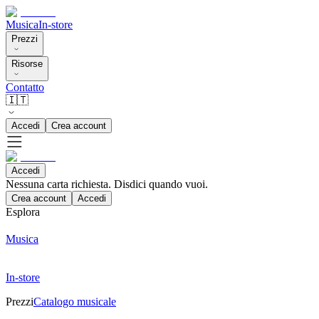
Musica
In-store
Prezzi
Risorse
Contatto
🇮🇹
Accedi
Crea account
Accedi
Nessuna carta richiesta. Disdici quando vuoi.
Crea account
Accedi
Esplora
Musica
In-store
Prezzi
Catalogo musicale