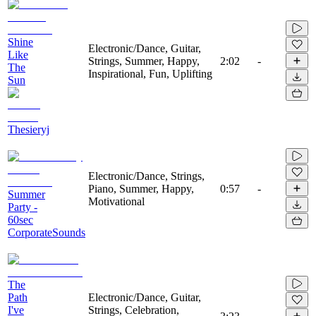
Shine
Electronic/Dance, Guitar,
Like
Strings, Summer, Happy,
2:02
-
The
Inspirational, Fun, Uplifting
Sun
Thesieryj
Electronic/Dance, Strings,
Piano, Summer, Happy,
0:57
-
Summer
Motivational
Party -
60sec
CorporateSounds
The
Path
Electronic/Dance, Guitar,
I've
Strings, Celebration,