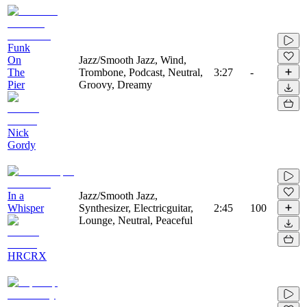
Funk
On
Jazz/Smooth Jazz, Wind,
The
Trombone, Podcast, Neutral,
3:27
-
Pier
Groovy, Dreamy
Nick
Gordy
In a
Jazz/Smooth Jazz,
Whisper
Synthesizer, Electricguitar,
2:45
100
Lounge, Neutral, Peaceful
HRCRX