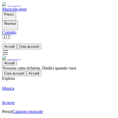
Musica
In-store
Prezzi
Risorse
Contatto
🇮🇹
Accedi
Crea account
Accedi
Nessuna carta richiesta. Disdici quando vuoi.
Crea account
Accedi
Esplora
Musica
In-store
Prezzi
Catalogo musicale