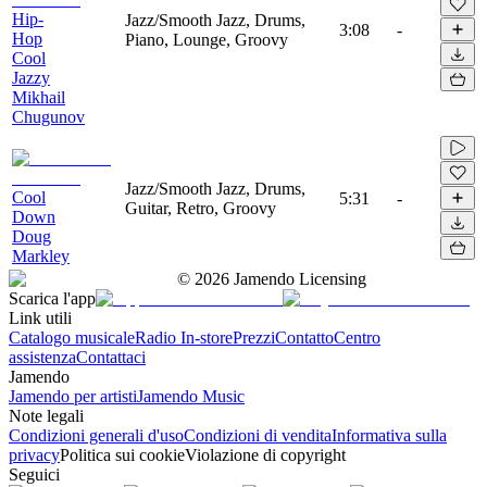
Hip-
Jazz/Smooth Jazz, Drums,
3:08
-
Hop
Piano, Lounge, Groovy
Cool
Jazzy
Mikhail
Chugunov
Jazz/Smooth Jazz, Drums,
Cool
5:31
-
Guitar, Retro, Groovy
Down
Doug
Markley
©
2026
Jamendo Licensing
Scarica l'app
Link utili
Catalogo musicale
Radio In-store
Prezzi
Contatto
Centro
assistenza
Contattaci
Jamendo
Jamendo per artisti
Jamendo Music
Note legali
Condizioni generali d'uso
Condizioni di vendita
Informativa sulla
privacy
Politica sui cookie
Violazione di copyright
Seguici