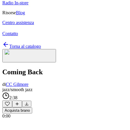
Radio In-store
Risorse
Blog
Centro assistenza
Contatto
Torna al catalogo
Coming Back
di
CC Gilmore
jazz/smooth jazz
2:38
Acquista brano
0:00