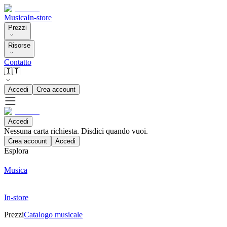
Musica
In-store
Prezzi
Risorse
Contatto
🇮🇹
Accedi
Crea account
Accedi
Nessuna carta richiesta. Disdici quando vuoi.
Crea account
Accedi
Esplora
Musica
In-store
Prezzi
Catalogo musicale