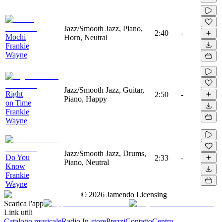
Jazz/Smooth Jazz, Piano,
2:40
-
Mochi
Horn, Neutral
Frankie
Wayne
Jazz/Smooth Jazz, Guitar,
Right
2:50
-
Piano, Happy
on Time
Frankie
Wayne
Jazz/Smooth Jazz, Drums,
Do You
2:33
-
Piano, Neutral
Know
Frankie
Wayne
©
2026
Jamendo Licensing
Scarica l'app
Link utili
Catalogo musicale
Radio In-store
Prezzi
Contatto
Centro