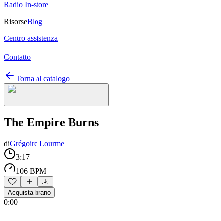
Radio In-store
Risorse
Blog
Centro assistenza
Contatto
Torna al catalogo
The Empire Burns
di
Grégoire Lourme
3:17
106 BPM
Acquista brano
0:00