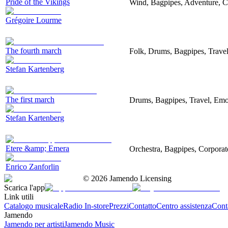
Pride of the Vikings
Wind, Bagpipes, Adventure, C
Grégoire Lourme
The fourth march
Folk, Drums, Bagpipes, Trave
Stefan Kartenberg
The first march
Drums, Bagpipes, Travel, Emo
Stefan Kartenberg
Etere &amp; Emera
Orchestra, Bagpipes, Corporat
Enrico Zanforlin
©
2026
Jamendo Licensing
Scarica l'app
Link utili
Catalogo musicale
Radio In-store
Prezzi
Contatto
Centro assistenza
Conta
Jamendo
Jamendo per artisti
Jamendo Music