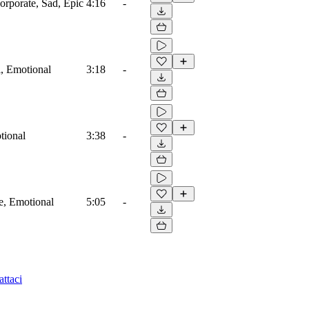
orporate, Sad, Epic
4:16
-
l, Emotional
3:18
-
tional
3:38
-
e, Emotional
5:05
-
ttaci