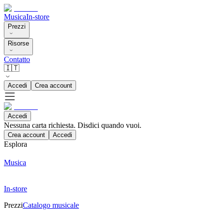
Musica
In-store
Prezzi
Risorse
Contatto
🇮🇹
Accedi
Crea account
Accedi
Nessuna carta richiesta. Disdici quando vuoi.
Crea account
Accedi
Esplora
Musica
In-store
Prezzi
Catalogo musicale