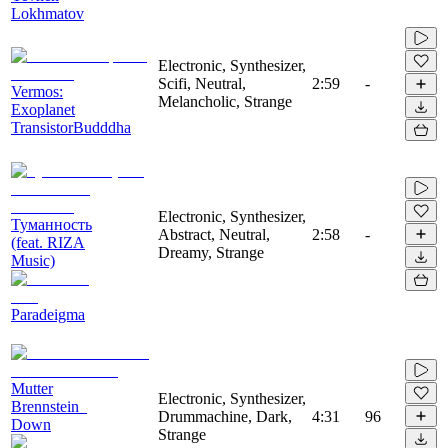
Lokhmatov
Electronic, Synthesizer,
Scifi, Neutral,
2:59
-
Vermos:
Melancholic, Strange
Exoplanet
TransistorBudddha
Electronic, Synthesizer,
Туманность
Abstract, Neutral,
2:58
-
(feat. RIZA
Dreamy, Strange
Music)
Paradeigma
Mutter
Electronic, Synthesizer,
Brennstein_
Drummachine, Dark,
4:31
96
Down
Strange