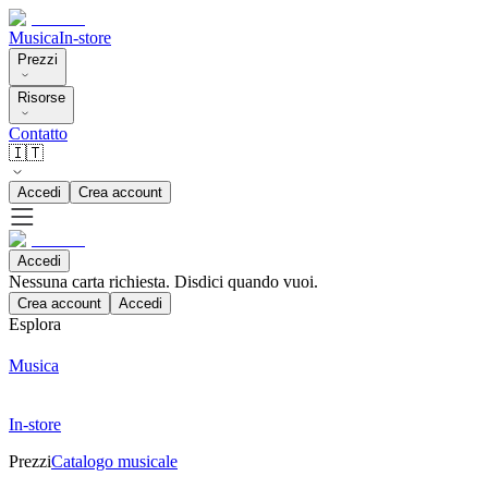
Musica
In-store
Prezzi
Risorse
Contatto
🇮🇹
Accedi
Crea account
Accedi
Nessuna carta richiesta. Disdici quando vuoi.
Crea account
Accedi
Esplora
Musica
In-store
Prezzi
Catalogo musicale