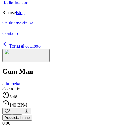
Radio In-store
Risorse
Blog
Centro assistenza
Contatto
Torna al catalogo
Gum Man
di
humeka
electronic
3:48
140 BPM
Acquista brano
0:00