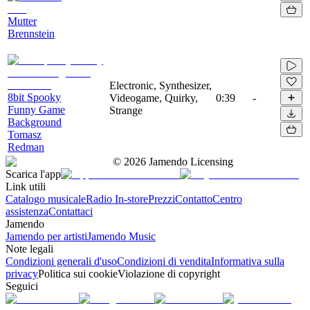
Mutter
Brennstein
Electronic, Synthesizer,
8bit Spooky
Videogame, Quirky,
0:39
-
Funny Game
Strange
Background
Tomasz
Redman
©
2026
Jamendo Licensing
Scarica l'app
Link utili
Catalogo musicale
Radio In-store
Prezzi
Contatto
Centro
assistenza
Contattaci
Jamendo
Jamendo per artisti
Jamendo Music
Note legali
Condizioni generali d'uso
Condizioni di vendita
Informativa sulla
privacy
Politica sui cookie
Violazione di copyright
Seguici