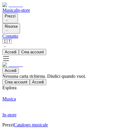
Musica
In-store
Prezzi
Risorse
Contatto
🇮🇹
Accedi
Crea account
Accedi
Nessuna carta richiesta. Disdici quando vuoi.
Crea account
Accedi
Esplora
Musica
In-store
Prezzi
Catalogo musicale