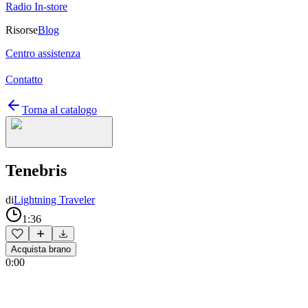
Radio In-store
Risorse
Blog
Centro assistenza
Contatto
Torna al catalogo
Tenebris
di
Lightning Traveler
1:36
Acquista brano
0:00