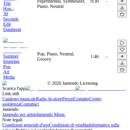
experimental, Synthesizer,
0:30
-
Trip
Piano, Neutral
Hop -
30
Seconds
Edit
Databend
Pop, Piano, Neutral,
Summer
1:46
-
Groovy
Inspiring
Pop
Art
Media
©
2026
Jamendo Licensing
Scarica l'app
Link utili
Catalogo musicale
Radio In-store
Prezzi
Contatto
Centro
assistenza
Contattaci
Jamendo
Jamendo per artisti
Jamendo Music
Note legali
Condizioni generali d'uso
Condizioni di vendita
Informativa sulla