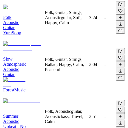
Folk, Guitar, Strings,
Folk
Acousticguitar, Soft,
3:24
-
Acoustic
Happy, Calm
Guitar
YuraSoop
Slow
Folk, Guitar, Strings,
Atmospheric
Ballad, Happy, Calm,
2:04
-
Acoustic
Peaceful
Guitar
ForestMusic
Folk, Acousticguitar,
Summer
Acousticbass, Travel,
2:51
-
Acoustic
Calm
Upbeat - No