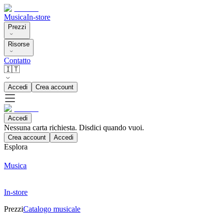
Musica
In-store
Prezzi
Risorse
Contatto
🇮🇹
Accedi
Crea account
Accedi
Nessuna carta richiesta. Disdici quando vuoi.
Crea account
Accedi
Esplora
Musica
In-store
Prezzi
Catalogo musicale