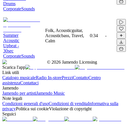
Drums
CorporateSounds
Folk, Acousticguitar,
Summer
Acousticbass, Travel,
0:34
-
Acoustic
Calm
Upbeat -
30sec
CorporateSounds
©
2026
Jamendo Licensing
Scarica l'app
Link utili
Catalogo musicale
Radio In-store
Prezzi
Contatto
Centro
assistenza
Contattaci
Jamendo
Jamendo per artisti
Jamendo Music
Note legali
Condizioni generali d'uso
Condizioni di vendita
Informativa sulla
privacy
Politica sui cookie
Violazione di copyright
Seguici