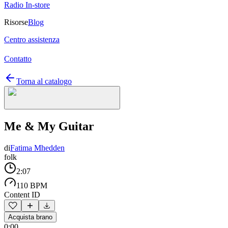
Radio In-store
Risorse
Blog
Centro assistenza
Contatto
Torna al catalogo
Me & My Guitar
di
Fatima Mhedden
folk
2:07
110 BPM
Content ID
Acquista brano
0:00