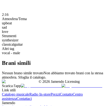
2:16
Atmosfera/Tema
upbeat
sad
love
Strumenti
synthesizer
classicalguitar
Altri tag
vocal - male
Brani simili
Nessun brano simile trovato
Non abbiamo trovato brani con la stessa
atmosfera. Sfoglia il catalogo.
©
2026
Jamendo Licensing
Scarica l'app
Link utili
Catalogo musicale
Radio In-store
Prezzi
Contatto
Centro
assistenza
Contattaci
Jamendo