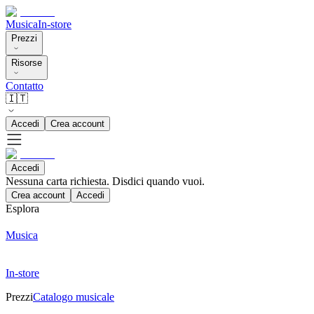
Musica
In-store
Prezzi
Risorse
Contatto
🇮🇹
Accedi
Crea account
Accedi
Nessuna carta richiesta. Disdici quando vuoi.
Crea account
Accedi
Esplora
Musica
In-store
Prezzi
Catalogo musicale