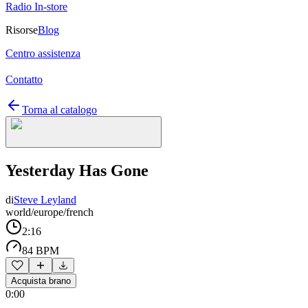
Radio In-store
Risorse
Blog
Centro assistenza
Contatto
Torna al catalogo
Yesterday Has Gone
di
Steve Leyland
world/europe/french
2:16
84 BPM
Acquista brano
0:00