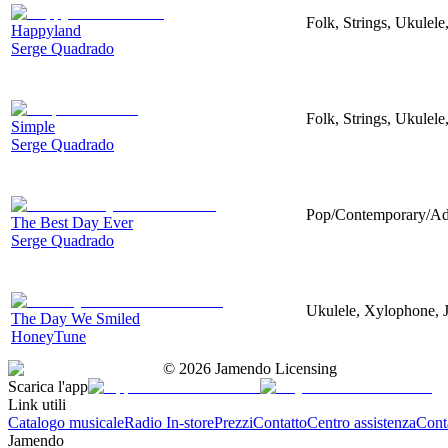
Folk, Strings, Ukulel
Happyland
Serge Quadrado
Folk, Strings, Ukulel
Simple
Serge Quadrado
Pop/Contemporary/Adu
The Best Day Ever
Serge Quadrado
Ukulele, Xylophone, 
The Day We Smiled
HoneyTune
©
2026
Jamendo Licensing
Scarica l'app
Link utili
Catalogo musicale
Radio In-store
Prezzi
Contatto
Centro assistenza
Conta
Jamendo