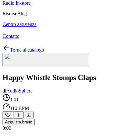
Radio In-store
Risorse
Blog
Centro assistenza
Contatto
Torna al catalogo
Happy Whistle Stomps Claps
di
AudioSphere
1:01
110 BPM
Acquista brano
0:00