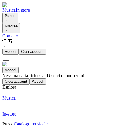
Musica
In-store
Prezzi
Risorse
Contatto
🇮🇹
Accedi
Crea account
Accedi
Nessuna carta richiesta. Disdici quando vuoi.
Crea account
Accedi
Esplora
Musica
In-store
Prezzi
Catalogo musicale