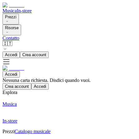
Musica
In-store
Prezzi
Risorse
Contatto
🇮🇹
Accedi
Crea account
Accedi
Nessuna carta richiesta. Disdici quando vuoi.
Crea account
Accedi
Esplora
Musica
In-store
Prezzi
Catalogo musicale