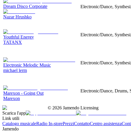
Dream Disco Corporate
Electronic/Dance, Synthes
Nazar Hrushko
Electronic/Dance, Synthes
Youthful Energy
TATANX
Electronic/Dance, Synthesiz
Electronic Melodic Music
michael lerm
Electronic/Dance, Drums, S
Marexon - Going Out
Marexon
©
2026
Jamendo Licensing
Scarica l'app
Link utili
Catalogo musicale
Radio In-store
Prezzi
Contatto
Centro assistenza
Conta
Jamendo