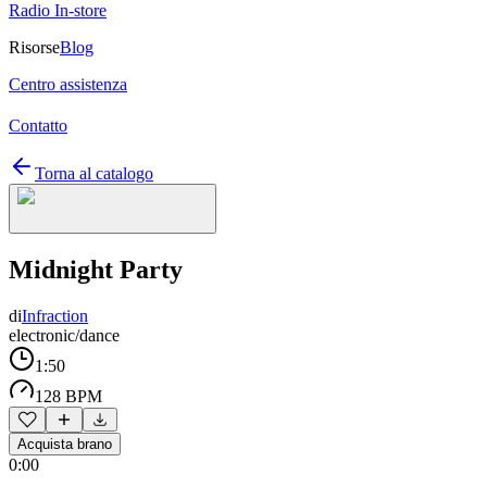
Radio In-store
Risorse
Blog
Centro assistenza
Contatto
Torna al catalogo
Midnight Party
di
Infraction
electronic/dance
1:50
128 BPM
Acquista brano
0:00