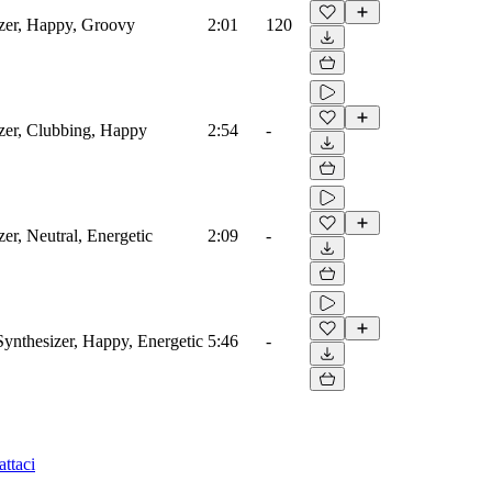
izer, Happy, Groovy
2:01
120
izer, Clubbing, Happy
2:54
-
er, Neutral, Energetic
2:09
-
ynthesizer, Happy, Energetic
5:46
-
ttaci