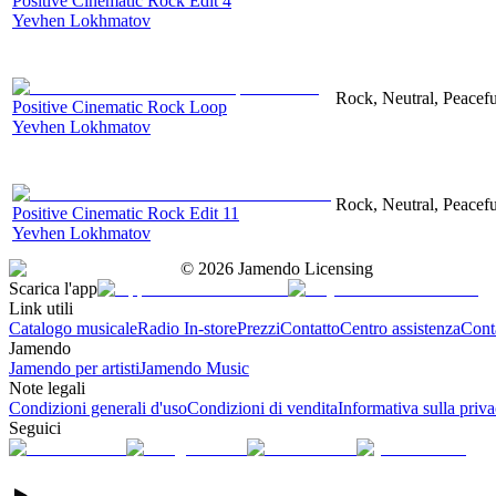
Positive Cinematic Rock Edit 4
Yevhen Lokhmatov
Rock, Neutral, Peacefu
Positive Cinematic Rock Loop
Yevhen Lokhmatov
Rock, Neutral, Peacefu
Positive Cinematic Rock Edit 11
Yevhen Lokhmatov
©
2026
Jamendo Licensing
Scarica l'app
Link utili
Catalogo musicale
Radio In-store
Prezzi
Contatto
Centro assistenza
Conta
Jamendo
Jamendo per artisti
Jamendo Music
Note legali
Condizioni generali d'uso
Condizioni di vendita
Informativa sulla priv
Seguici