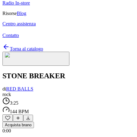
Radio In-store
Risorse
Blog
Centro assistenza
Contatto
Torna al catalogo
STONE BREAKER
di
RED BALLS
rock
3:25
144 BPM
Acquista brano
0:00