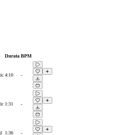
Durata
BPM
ic
4:10
-
ic
1:31
-
l
1:36
-