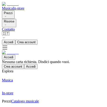
Musica
In-store
Prezzi
Risorse
Contatto
🇮🇹
Accedi
Crea account
Accedi
Nessuna carta richiesta. Disdici quando vuoi.
Crea account
Accedi
Esplora
Musica
In-store
Prezzi
Catalogo musicale