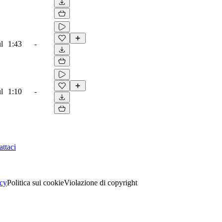
l
1:43
-
l
1:10
-
ttaci
acy
Politica sui cookie
Violazione di copyright