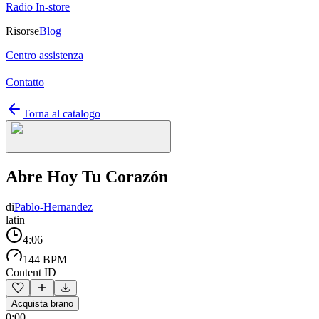
Radio In-store
Risorse
Blog
Centro assistenza
Contatto
Torna al catalogo
Abre Hoy Tu Corazón
di
Pablo-Hernandez
latin
4:06
144 BPM
Content ID
Acquista brano
0:00