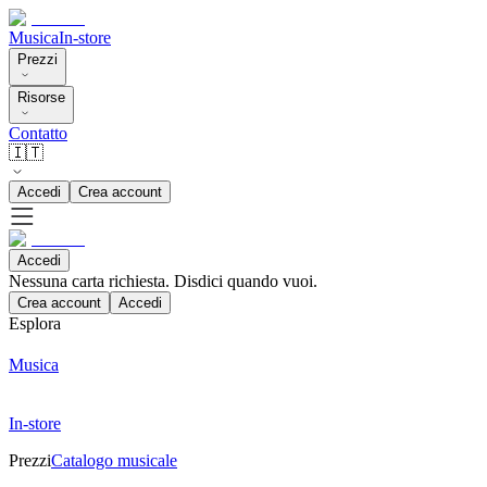
Musica
In-store
Prezzi
Risorse
Contatto
🇮🇹
Accedi
Crea account
Accedi
Nessuna carta richiesta. Disdici quando vuoi.
Crea account
Accedi
Esplora
Musica
In-store
Prezzi
Catalogo musicale