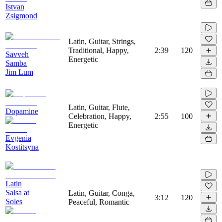
Istvan
Zsigmond
Latin, Guitar, Strings,
Traditional, Happy,
2:39
120
Savveh
Energetic
Samba
Jim Lum
Latin, Guitar, Flute,
Dopamine
Celebration, Happy,
2:55
100
Energetic
Evgenia
Kostitsyna
Latin
Salsa at
Latin, Guitar, Conga,
3:12
120
Soles
Peaceful, Romantic