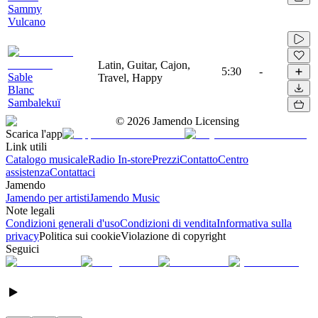
Sammy
Vulcano
Latin, Guitar, Cajon,
5:30
-
Sable
Travel, Happy
Blanc
Sambalekuï
©
2026
Jamendo Licensing
Scarica l'app
Link utili
Catalogo musicale
Radio In-store
Prezzi
Contatto
Centro
assistenza
Contattaci
Jamendo
Jamendo per artisti
Jamendo Music
Note legali
Condizioni generali d'uso
Condizioni di vendita
Informativa sulla
privacy
Politica sui cookie
Violazione di copyright
Seguici