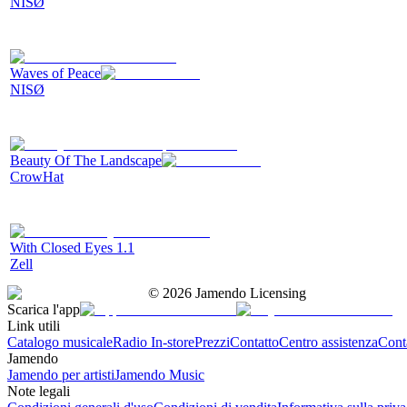
NISØ
Waves of Peace
NISØ
Beauty Of The Landscape
CrowHat
With Closed Eyes 1.1
Zell
©
2026
Jamendo Licensing
Scarica l'app
Link utili
Catalogo musicale
Radio In-store
Prezzi
Contatto
Centro assistenza
Conta
Jamendo
Jamendo per artisti
Jamendo Music
Note legali