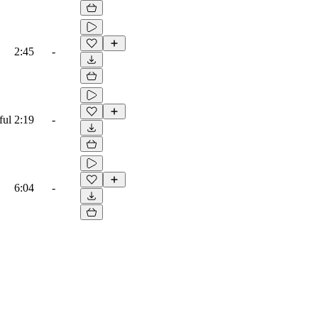
2:45
-
ful
2:19
-
6:04
-