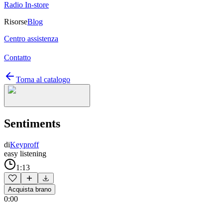
Radio In-store
Risorse
Blog
Centro assistenza
Contatto
Torna al catalogo
Sentiments
di
Keyproff
easy listening
1:13
Acquista brano
0:00