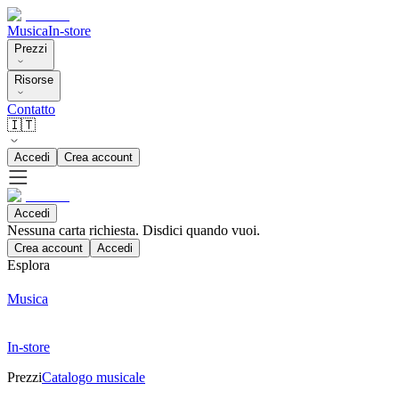
Musica
In-store
Prezzi
Risorse
Contatto
🇮🇹
Accedi
Crea account
Accedi
Nessuna carta richiesta. Disdici quando vuoi.
Crea account
Accedi
Esplora
Musica
In-store
Prezzi
Catalogo musicale