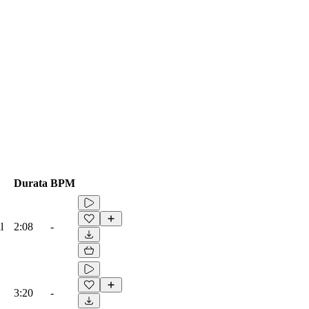
Durata
BPM
l
2:08
-
3:20
-