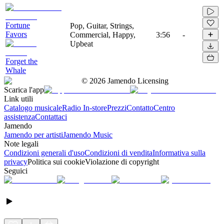
Fortune
Pop, Guitar, Strings,
Favors
Commercial, Happy,
3:56
-
Upbeat
Forget the
Whale
©
2026
Jamendo Licensing
Scarica l'app
Link utili
Catalogo musicale
Radio In-store
Prezzi
Contatto
Centro
assistenza
Contattaci
Jamendo
Jamendo per artisti
Jamendo Music
Note legali
Condizioni generali d'uso
Condizioni di vendita
Informativa sulla
privacy
Politica sui cookie
Violazione di copyright
Seguici