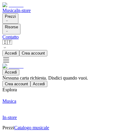
Musica
In-store
Prezzi
Risorse
Contatto
🇮🇹
Accedi
Crea account
Accedi
Nessuna carta richiesta. Disdici quando vuoi.
Crea account
Accedi
Esplora
Musica
In-store
Prezzi
Catalogo musicale