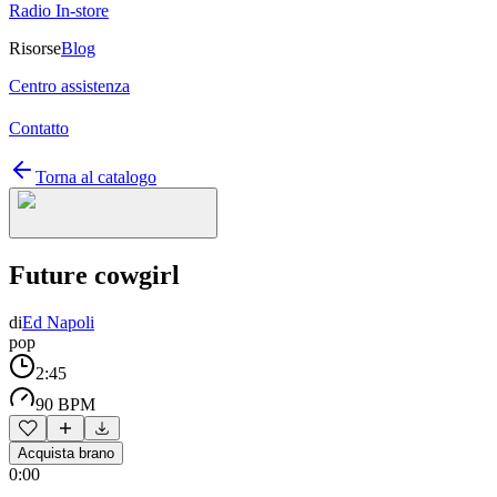
Radio In-store
Risorse
Blog
Centro assistenza
Contatto
Torna al catalogo
Future cowgirl
di
Ed Napoli
pop
2:45
90 BPM
Acquista brano
0:00