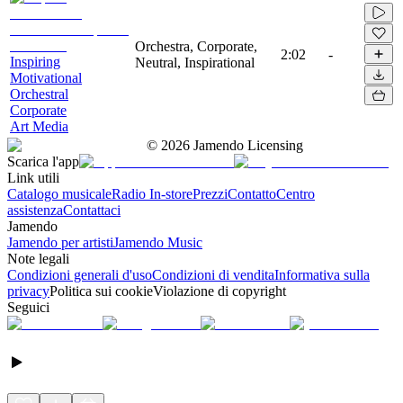
Orchestra, Corporate,
2:02
-
Inspiring
Neutral, Inspirational
Motivational
Orchestral
Corporate
Art Media
©
2026
Jamendo Licensing
Scarica l'app
Link utili
Catalogo musicale
Radio In-store
Prezzi
Contatto
Centro
assistenza
Contattaci
Jamendo
Jamendo per artisti
Jamendo Music
Note legali
Condizioni generali d'uso
Condizioni di vendita
Informativa sulla
privacy
Politica sui cookie
Violazione di copyright
Seguici