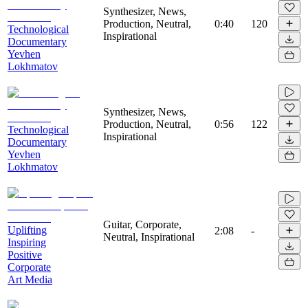
Synthesizer, News,
Production, Neutral,
0:40
120
Technological
Inspirational
Documentary
Yevhen
Lokhmatov
Synthesizer, News,
Production, Neutral,
0:56
122
Technological
Inspirational
Documentary
Yevhen
Lokhmatov
Guitar, Corporate,
Uplifting
2:08
-
Neutral, Inspirational
Inspiring
Positive
Corporate
Art Media