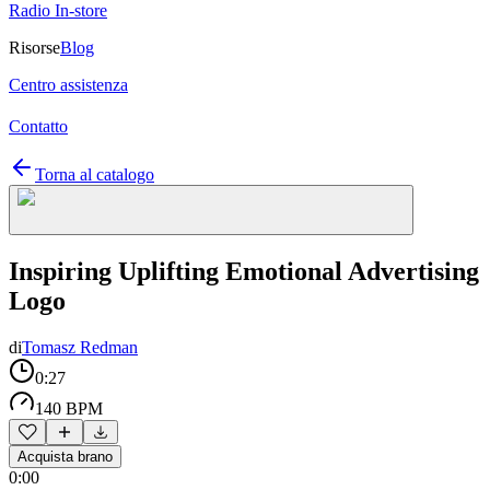
Radio In-store
Risorse
Blog
Centro assistenza
Contatto
Torna al catalogo
Inspiring Uplifting Emotional Advertising
Logo
di
Tomasz Redman
0:27
140 BPM
Acquista brano
0:00