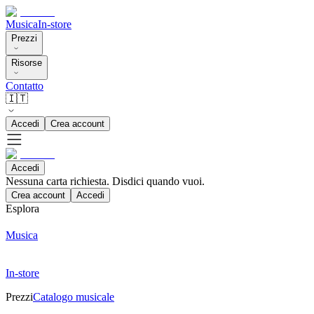
Musica
In-store
Prezzi
Risorse
Contatto
🇮🇹
Accedi
Crea account
Accedi
Nessuna carta richiesta. Disdici quando vuoi.
Crea account
Accedi
Esplora
Musica
In-store
Prezzi
Catalogo musicale