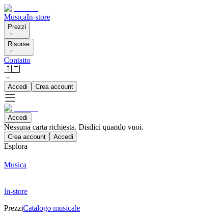
Musica
In-store
Prezzi
Risorse
Contatto
🇮🇹
Accedi
Crea account
Accedi
Nessuna carta richiesta. Disdici quando vuoi.
Crea account
Accedi
Esplora
Musica
In-store
Prezzi
Catalogo musicale