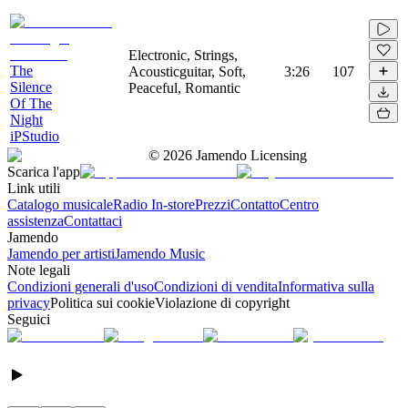
Electronic, Strings,
The
Acousticguitar, Soft,
3:26
107
Silence
Peaceful, Romantic
Of The
Night
iPStudio
©
2026
Jamendo Licensing
Scarica l'app
Link utili
Catalogo musicale
Radio In-store
Prezzi
Contatto
Centro
assistenza
Contattaci
Jamendo
Jamendo per artisti
Jamendo Music
Note legali
Condizioni generali d'uso
Condizioni di vendita
Informativa sulla
privacy
Politica sui cookie
Violazione di copyright
Seguici