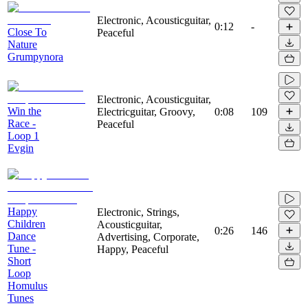
Electronic, Acousticguitar,
0:12
-
Close To
Peaceful
Nature
Grumpynora
Electronic, Acousticguitar,
Win the
Electricguitar, Groovy,
0:08
109
Race -
Peaceful
Loop 1
Evgin
Happy
Electronic, Strings,
Children
Acousticguitar,
0:26
146
Dance
Advertising, Corporate,
Tune -
Happy, Peaceful
Short
Loop
Homulus
Tunes