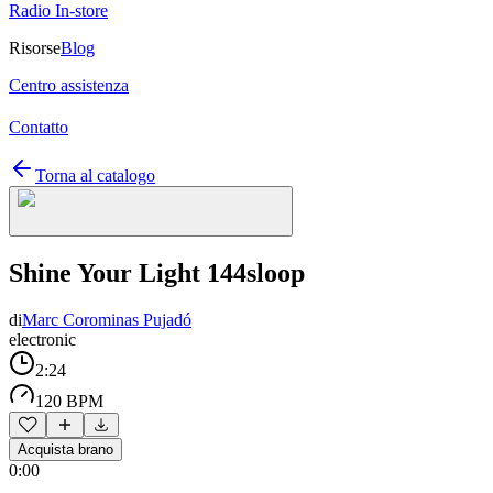
Radio In-store
Risorse
Blog
Centro assistenza
Contatto
Torna al catalogo
Shine Your Light 144sloop
di
Marc Corominas Pujadó
electronic
2:24
120 BPM
Acquista brano
0:00