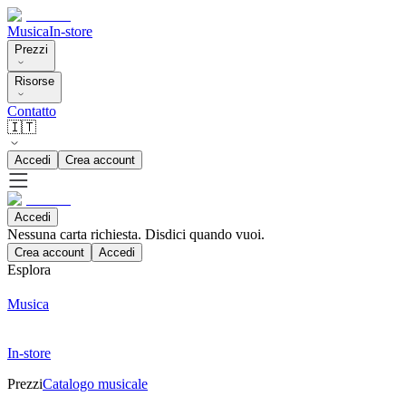
Musica
In-store
Prezzi
Risorse
Contatto
🇮🇹
Accedi
Crea account
Accedi
Nessuna carta richiesta. Disdici quando vuoi.
Crea account
Accedi
Esplora
Musica
In-store
Prezzi
Catalogo musicale