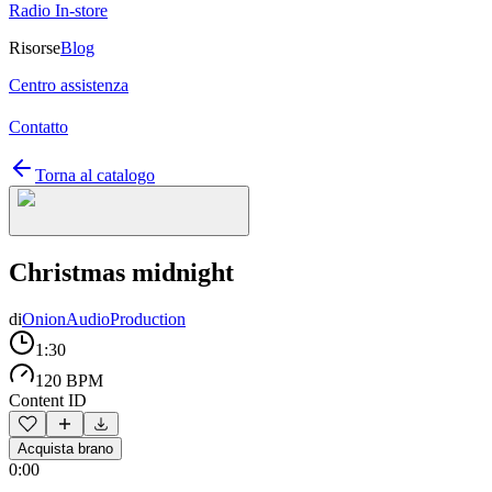
Radio In-store
Risorse
Blog
Centro assistenza
Contatto
Torna al catalogo
Christmas midnight
di
OnionAudioProduction
1:30
120 BPM
Content ID
Acquista brano
0:00