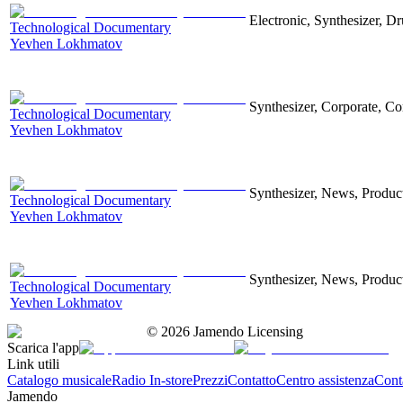
Electronic, Synthesizer, D
Technological Documentary
Yevhen Lokhmatov
Synthesizer, Corporate, Co
Technological Documentary
Yevhen Lokhmatov
Synthesizer, News, Producti
Technological Documentary
Yevhen Lokhmatov
Synthesizer, News, Producti
Technological Documentary
Yevhen Lokhmatov
©
2026
Jamendo Licensing
Scarica l'app
Link utili
Catalogo musicale
Radio In-store
Prezzi
Contatto
Centro assistenza
Conta
Jamendo