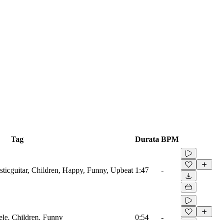
Tag
Durata
BPM
sticguitar, Children, Happy, Funny, Upbeat
1:47
-
ele, Children, Funny
0:54
-