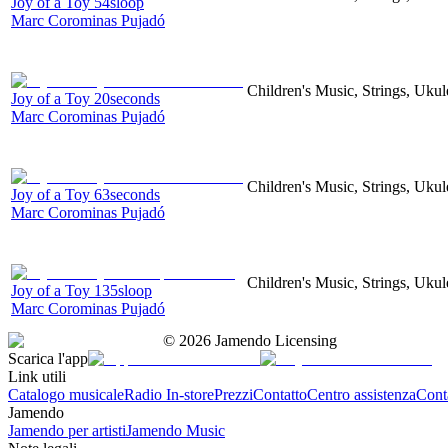
Joy of a Toy 54sloop
Marc Corominas Pujadó
Children's Music, Strings, Ukul
Joy of a Toy 20seconds
Marc Corominas Pujadó
Children's Music, Strings, Ukul
Joy of a Toy 63seconds
Marc Corominas Pujadó
Children's Music, Strings, Ukul
Joy of a Toy 135sloop
Marc Corominas Pujadó
©
2026
Jamendo Licensing
Scarica l'app
Link utili
Catalogo musicale
Radio In-store
Prezzi
Contatto
Centro assistenza
Conta
Jamendo
Jamendo per artisti
Jamendo Music