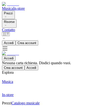
Musica
In-store
Prezzi
Risorse
Contatto
🇮🇹
Accedi
Crea account
Accedi
Nessuna carta richiesta. Disdici quando vuoi.
Crea account
Accedi
Esplora
Musica
In-store
Prezzi
Catalogo musicale