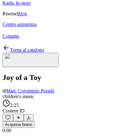
Radio In-store
Risorse
Blog
Centro assistenza
Contatto
Torna al catalogo
Joy of a Toy
di
Marc Corominas Pujadó
children's music
2:25
Content ID
Acquista brano
0:00