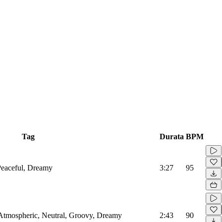
Tag
Durata
BPM
Peaceful, Dreamy
3:27
95
Atmospheric, Neutral, Groovy, Dreamy
2:43
90