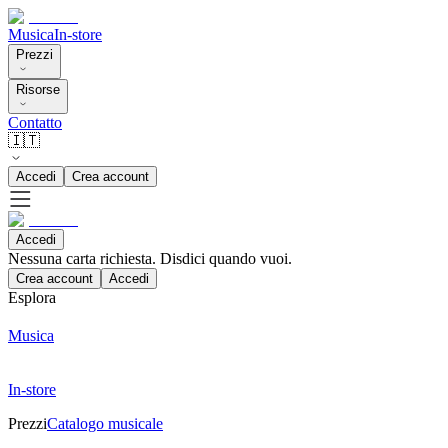
Musica
In-store
Prezzi
Risorse
Contatto
🇮🇹
Accedi
Crea account
Accedi
Nessuna carta richiesta. Disdici quando vuoi.
Crea account
Accedi
Esplora
Musica
In-store
Prezzi
Catalogo musicale