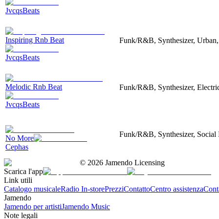
JvcqsBeats
Inspiring Rnb Beat
Funk/R&B, Synthesizer, Urban,
JvcqsBeats
Melodic Rnb Beat
Funk/R&B, Synthesizer, Electri
JvcqsBeats
Funk/R&B, Synthesizer, Social
No More
Cephas
©
2026
Jamendo Licensing
Scarica l'app
Link utili
Catalogo musicale
Radio In-store
Prezzi
Contatto
Centro assistenza
Conta
Jamendo
Jamendo per artisti
Jamendo Music
Note legali