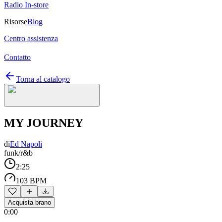
Radio In-store
Risorse
Blog
Centro assistenza
Contatto
Torna al catalogo
MY JOURNEY
di
Ed Napoli
funk/r&b
2:25
103 BPM
Acquista brano
0:00