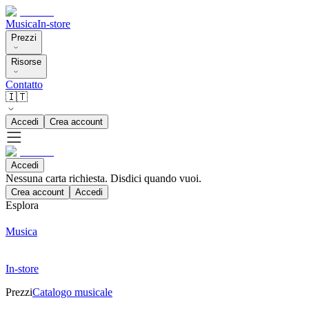
Musica
In-store
Prezzi
Risorse
Contatto
🇮🇹
Accedi
Crea account
Accedi
Nessuna carta richiesta. Disdici quando vuoi.
Crea account
Accedi
Esplora
Musica
In-store
Prezzi
Catalogo musicale