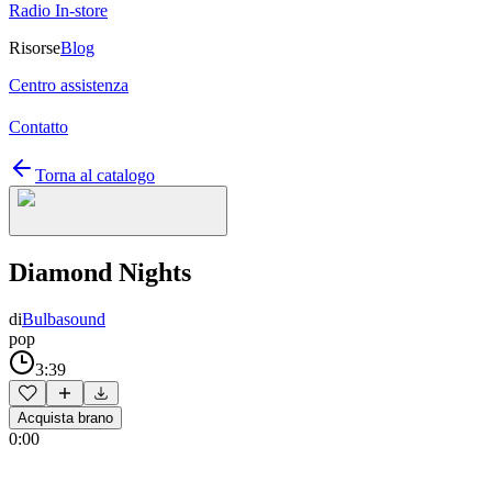
Radio In-store
Risorse
Blog
Centro assistenza
Contatto
Torna al catalogo
Diamond Nights
di
Bulbasound
pop
3:39
Acquista brano
0:00