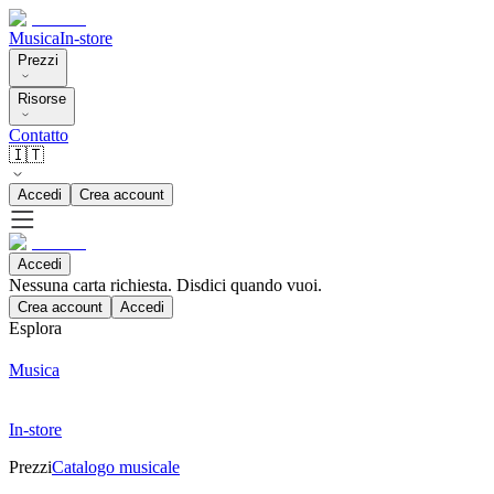
Musica
In-store
Prezzi
Risorse
Contatto
🇮🇹
Accedi
Crea account
Accedi
Nessuna carta richiesta. Disdici quando vuoi.
Crea account
Accedi
Esplora
Musica
In-store
Prezzi
Catalogo musicale