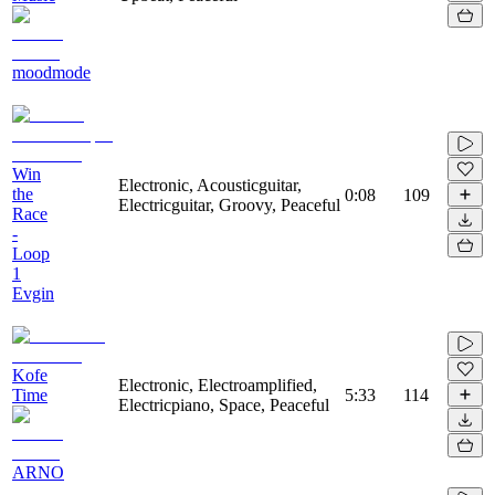
moodmode
Win
Electronic, Acousticguitar,
the
0:08
109
Electricguitar, Groovy, Peaceful
Race
-
Loop
1
Evgin
Kofe
Electronic, Electroamplified,
Time
5:33
114
Electricpiano, Space, Peaceful
ARNO