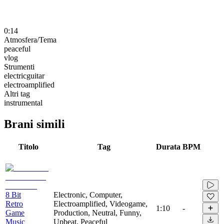
0:14
Atmosfera/Tema
peaceful
vlog
Strumenti
electricguitar
electroamplified
Altri tag
instrumental
Brani simili
Titolo
Tag
Durata
BPM
8 Bit
Electronic, Computer,
Retro
Electroamplified, Videogame,
1:10
-
Game
Production, Neutral, Funny,
Music
Upbeat, Peaceful