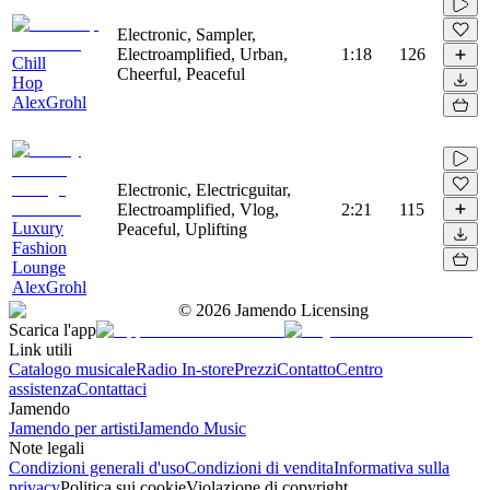
Electronic, Sampler,
Electroamplified, Urban,
1:18
126
Chill
Cheerful, Peaceful
Hop
AlexGrohl
Electronic, Electricguitar,
Electroamplified, Vlog,
2:21
115
Luxury
Peaceful, Uplifting
Fashion
Lounge
AlexGrohl
©
2026
Jamendo Licensing
Scarica l'app
Link utili
Catalogo musicale
Radio In-store
Prezzi
Contatto
Centro
assistenza
Contattaci
Jamendo
Jamendo per artisti
Jamendo Music
Note legali
Condizioni generali d'uso
Condizioni di vendita
Informativa sulla
privacy
Politica sui cookie
Violazione di copyright