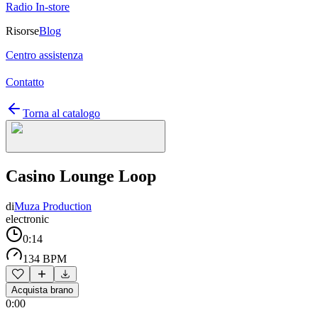
Radio In-store
Risorse
Blog
Centro assistenza
Contatto
Torna al catalogo
Casino Lounge Loop
di
Muza Production
electronic
0:14
134 BPM
Acquista brano
0:00