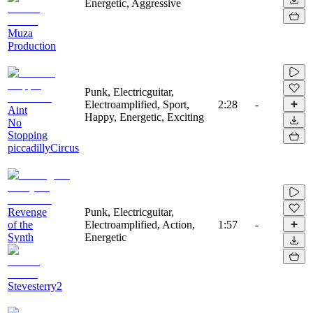
Energetic, Aggressive
Muza
Production
Punk, Electricguitar,
Electroamplified, Sport,
2:28
-
Aint
Happy, Energetic, Exciting
No
Stopping
piccadillyCircus
Revenge
Punk, Electricguitar,
of the
Electroamplified, Action,
1:57
-
Synth
Energetic
Stevesterry2