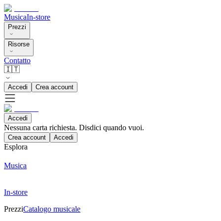
Musica
In-store
Prezzi
Risorse
Contatto
🇮🇹
Accedi
Crea account
Accedi
Nessuna carta richiesta. Disdici quando vuoi.
Crea account
Accedi
Esplora
Musica
In-store
Prezzi
Catalogo musicale