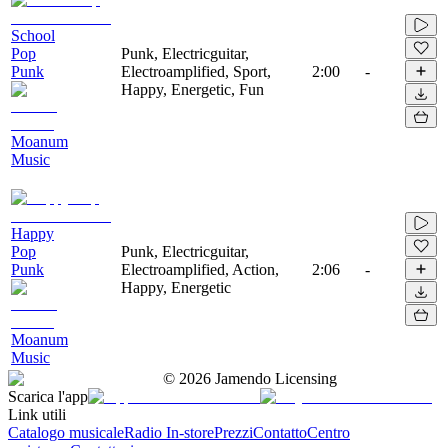
School
Pop
Punk, Electricguitar,
Punk
Electroamplified, Sport,
2:00
-
Happy, Energetic, Fun
Moanum
Music
Happy
Pop
Punk, Electricguitar,
Punk
Electroamplified, Action,
2:06
-
Happy, Energetic
Moanum
Music
©
2026
Jamendo Licensing
Scarica l'app
Link utili
Catalogo musicale
Radio In-store
Prezzi
Contatto
Centro