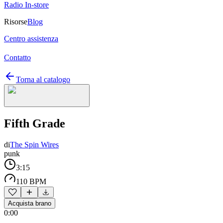
Radio In-store
Risorse
Blog
Centro assistenza
Contatto
Torna al catalogo
Fifth Grade
di
The Spin Wires
punk
3:15
110 BPM
Acquista brano
0:00