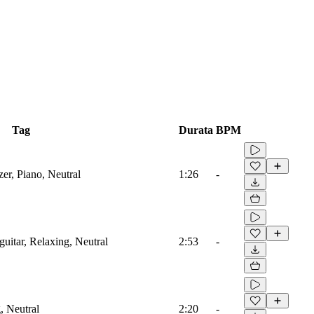
Tag
Durata
BPM
zer, Piano, Neutral
1:26
-
guitar, Relaxing, Neutral
2:53
-
, Neutral
2:20
-