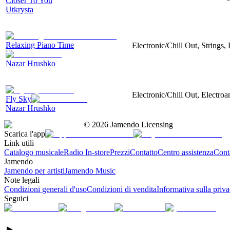
Closer To You
Utkrysta
Relaxing Piano Time
Electronic/Chill Out, Strings
Nazar Hrushko
Electronic/Chill Out, Electroa
Fly Sky
Nazar Hrushko
©
2026
Jamendo Licensing
Scarica l'app
Link utili
Catalogo musicale
Radio In-store
Prezzi
Contatto
Centro assistenza
Conta
Jamendo
Jamendo per artisti
Jamendo Music
Note legali
Condizioni generali d'uso
Condizioni di vendita
Informativa sulla priv
Seguici