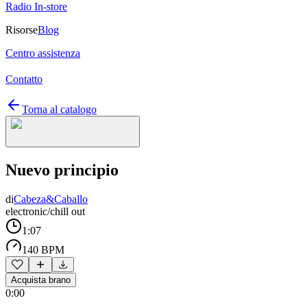
Radio In-store
Risorse
Blog
Centro assistenza
Contatto
Torna al catalogo
Nuevo principio
di
Cabeza&Caballo
electronic/chill out
1:07
140 BPM
Acquista brano
0:00