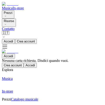
Musica
In-store
Prezzi
Risorse
Contatto
🇮🇹
Accedi
Crea account
Accedi
Nessuna carta richiesta. Disdici quando vuoi.
Crea account
Accedi
Esplora
Musica
In-store
Prezzi
Catalogo musicale