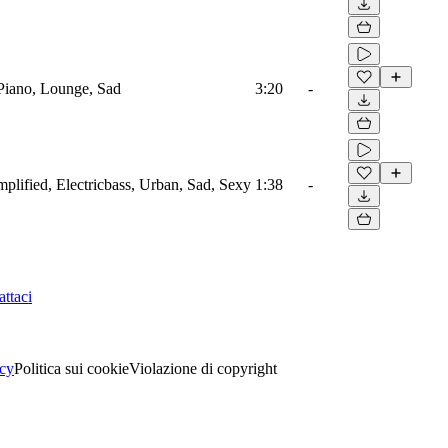
, Piano, Lounge, Sad
3:20
-
mplified, Electricbass, Urban, Sad, Sexy
1:38
-
ttaci
acy
Politica sui cookie
Violazione di copyright