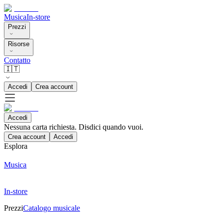
Musica
In-store
Prezzi
Risorse
Contatto
🇮🇹
Accedi
Crea account
Accedi
Nessuna carta richiesta. Disdici quando vuoi.
Crea account
Accedi
Esplora
Musica
In-store
Prezzi
Catalogo musicale