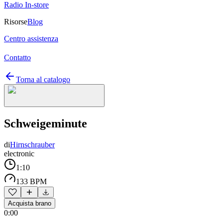
Radio In-store
Risorse
Blog
Centro assistenza
Contatto
Torna al catalogo
Schweigeminute
di
Hirnschrauber
electronic
1:10
133 BPM
Acquista brano
0:00