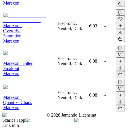
Marexon
Electronic,
Marexon -
6:03
-
Neutral, Dark
Overdrive
Saturation
Marexon
Electronic,
6:08
-
Marexon - Filter
Neutral, Dark
Freakout
Marexon
Electronic,
6:08
-
Marexon -
Neutral, Dark
Quantize Chaos
Marexon
©
2026
Jamendo Licensing
Scarica l'app
Link utili