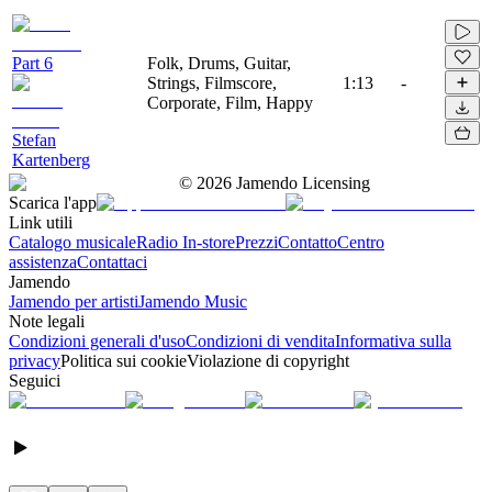
Part 6
Folk, Drums, Guitar,
Strings, Filmscore,
1:13
-
Corporate, Film, Happy
Stefan
Kartenberg
©
2026
Jamendo Licensing
Scarica l'app
Link utili
Catalogo musicale
Radio In-store
Prezzi
Contatto
Centro
assistenza
Contattaci
Jamendo
Jamendo per artisti
Jamendo Music
Note legali
Condizioni generali d'uso
Condizioni di vendita
Informativa sulla
privacy
Politica sui cookie
Violazione di copyright
Seguici