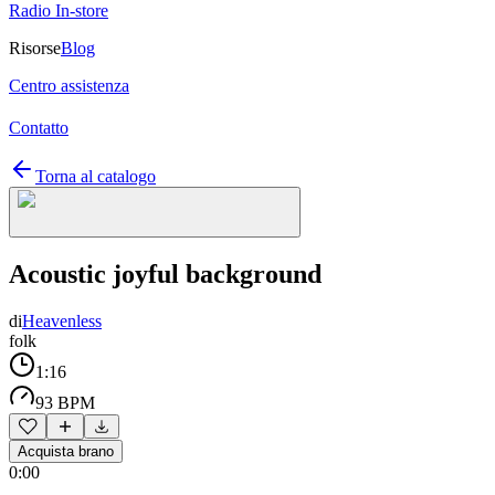
Radio In-store
Risorse
Blog
Centro assistenza
Contatto
Torna al catalogo
Acoustic joyful background
di
Heavenless
folk
1:16
93 BPM
Acquista brano
0:00