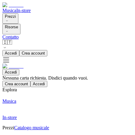
Musica
In-store
Prezzi
Risorse
Contatto
🇮🇹
Accedi
Crea account
Accedi
Nessuna carta richiesta. Disdici quando vuoi.
Crea account
Accedi
Esplora
Musica
In-store
Prezzi
Catalogo musicale