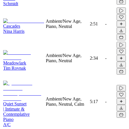
Schmidt
Ambient/New Age,
2:51
-
Cascades
Piano, Neutral
Nina Harris
Ambient/New Age,
2:34
-
Piano, Neutral
Meadowlark
Tim Rovnak
Ambient/New Age,
5:17
-
Quiet Sunset
Piano, Neutral, Calm
| Intimate &
Contemplative
Piano
A|C