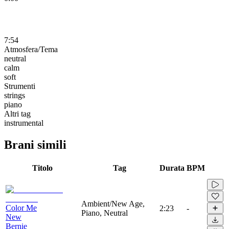
7:54
Atmosfera/Tema
neutral
calm
soft
Strumenti
strings
piano
Altri tag
instrumental
Brani simili
Titolo
Tag
Durata
BPM
Ambient/New Age,
Color Me
2:23
-
Piano, Neutral
New
Bernie