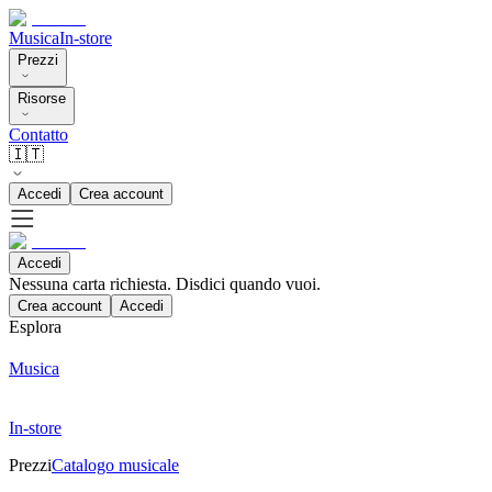
Musica
In-store
Prezzi
Risorse
Contatto
🇮🇹
Accedi
Crea account
Accedi
Nessuna carta richiesta. Disdici quando vuoi.
Crea account
Accedi
Esplora
Musica
In-store
Prezzi
Catalogo musicale