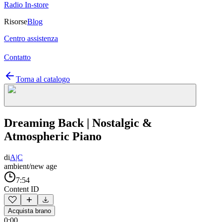
Radio In-store
Risorse
Blog
Centro assistenza
Contatto
Torna al catalogo
Dreaming Back | Nostalgic &
Atmospheric Piano
di
A|C
ambient/new age
7:54
Content ID
Acquista brano
0:00