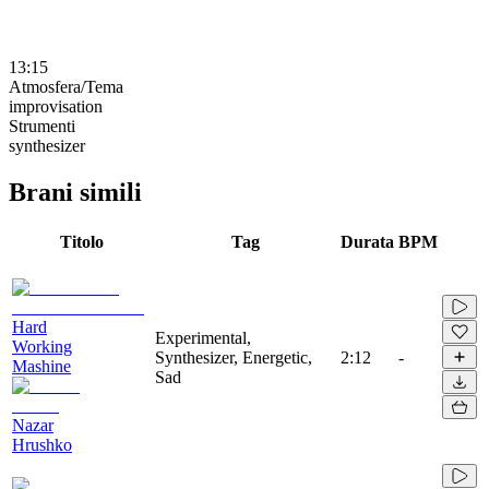
13:15
Atmosfera/Tema
improvisation
Strumenti
synthesizer
Brani simili
Titolo
Tag
Durata
BPM
Hard
Experimental,
Working
Synthesizer, Energetic,
2:12
-
Mashine
Sad
Nazar
Hrushko