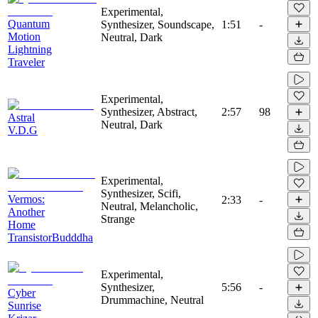
Experimental,
Quantum
Synthesizer, Soundscape,
1:51
-
Motion
Neutral, Dark
Lightning
Traveler
Experimental,
Synthesizer, Abstract,
2:57
98
Astral
Neutral, Dark
V.D.G
Experimental,
Synthesizer, Scifi,
Vermos:
2:33
-
Neutral, Melancholic,
Another
Strange
Home
TransistorBudddha
Experimental,
Synthesizer,
5:56
-
Cyber
Drummachine, Neutral
Sunrise