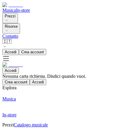
Musica
In-store
Prezzi
Risorse
Contatto
🇮🇹
Accedi
Crea account
Accedi
Nessuna carta richiesta. Disdici quando vuoi.
Crea account
Accedi
Esplora
Musica
In-store
Prezzi
Catalogo musicale