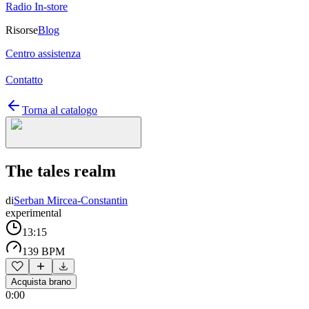
Radio In-store
Risorse
Blog
Centro assistenza
Contatto
Torna al catalogo
The tales realm
di
Serban Mircea-Constantin
experimental
13:15
139 BPM
Acquista brano
0:00