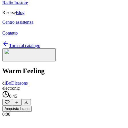
Radio In-store
Risorse
Blog
Centro assistenza
Contatto
Torna al catalogo
Warm Feeling
di
BoDleasons
electronic
0:45
Acquista brano
0:00