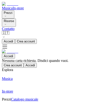
Musica
In-store
Prezzi
Risorse
Contatto
🇮🇹
Accedi
Crea account
Accedi
Nessuna carta richiesta. Disdici quando vuoi.
Crea account
Accedi
Esplora
Musica
In-store
Prezzi
Catalogo musicale