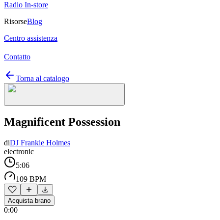
Radio In-store
Risorse
Blog
Centro assistenza
Contatto
Torna al catalogo
Magnificent Possession
di
DJ Frankie Holmes
electronic
5:06
109 BPM
Acquista brano
0:00