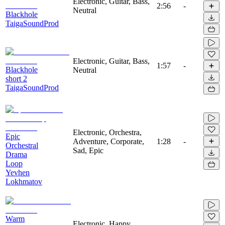
Electronic, Guitar, Bass,
2:56
-
Neutral
Blackhole
TaigaSoundProd
Electronic, Guitar, Bass,
1:57
-
Blackhole
Neutral
short 2
TaigaSoundProd
Electronic, Orchestra,
Epic
Adventure, Corporate,
1:28
-
Orchestral
Sad, Epic
Drama
Loop
Yevhen
Lokhmatov
Warm
Electronic, Happy,