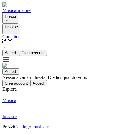
Musica
In-store
Prezzi
Risorse
Contatto
🇮🇹
Accedi
Crea account
Accedi
Nessuna carta richiesta. Disdici quando vuoi.
Crea account
Accedi
Esplora
Musica
In-store
Prezzi
Catalogo musicale