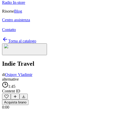
Radio In-store
Risorse
Blog
Centro assistenza
Contatto
Torna al catalogo
Indie Travel
di
Osipov Vladimir
alternative
1:45
Content ID
Acquista brano
0:00