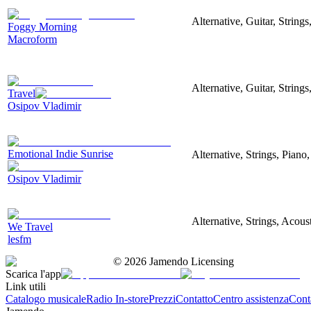
Alternative, Guitar, Strin
Foggy Morning
Macroform
Alternative, Guitar, Strings
Travel
Osipov Vladimir
Emotional Indie Sunrise
Alternative, Strings, Piano
Osipov Vladimir
Alternative, Strings, Acous
We Travel
lesfm
©
2026
Jamendo Licensing
Scarica l'app
Link utili
Catalogo musicale
Radio In-store
Prezzi
Contatto
Centro assistenza
Conta