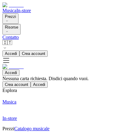
Musica
In-store
Prezzi
Risorse
Contatto
🇮🇹
Accedi
Crea account
Accedi
Nessuna carta richiesta. Disdici quando vuoi.
Crea account
Accedi
Esplora
Musica
In-store
Prezzi
Catalogo musicale