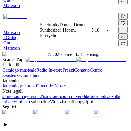
Out
Marexon
Electronic/Dance, Drums,
Synthesizer, Happy,
5:18
-
Marexon
Energetic
- Going
Out
Marexon
©
2026
Jamendo Licensing
Scarica l'app
Link utili
Catalogo musicale
Radio In-store
Prezzi
Contatto
Centro
assistenza
Contattaci
Jamendo
Jamendo per artisti
Jamendo Music
Note legali
Condizioni generali d'uso
Condizioni di vendita
Informativa sulla
privacy
Politica sui cookie
Violazione di copyright
Seguici