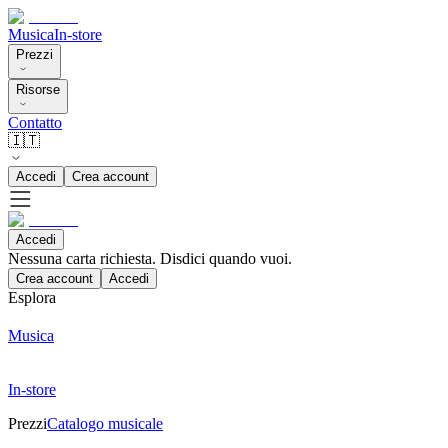
Musica
In-store
Prezzi
Risorse
Contatto
🇮🇹
Accedi
Crea account
Accedi
Nessuna carta richiesta. Disdici quando vuoi.
Crea account
Accedi
Esplora
Musica
In-store
Prezzi
Catalogo musicale