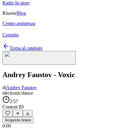
Radio In-store
Risorse
Blog
Centro assistenza
Contatto
Torna al catalogo
Andrey Faustov - Voxic
di
Andrey Faustov
electronic/dance
2:57
Content ID
Acquista brano
0:00