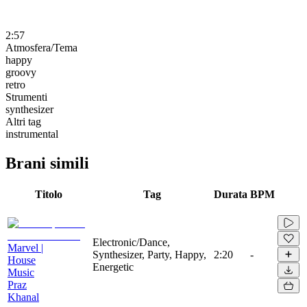
2:57
Atmosfera/Tema
happy
groovy
retro
Strumenti
synthesizer
Altri tag
instrumental
Brani simili
Titolo
Tag
Durata
BPM
Electronic/Dance,
Marvel |
Synthesizer, Party, Happy,
2:20
-
House
Energetic
Music
Praz
Khanal