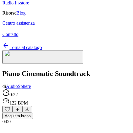
Radio In-store
Risorse
Blog
Centro assistenza
Contatto
Torna al catalogo
Piano Cinematic Soundtrack
di
AudioSphere
0:22
122 BPM
Acquista brano
0:00