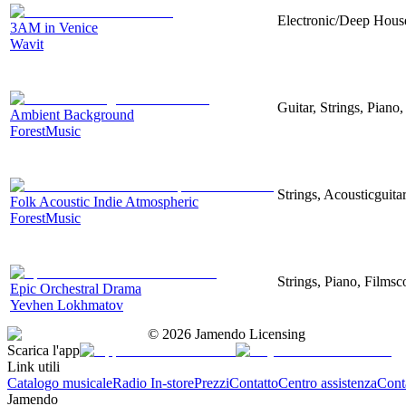
Electronic/Deep House
3AM in Venice
Wavit
Guitar, Strings, Piano,
Ambient Background
ForestMusic
Strings, Acousticguita
Folk Acoustic Indie Atmospheric
ForestMusic
Strings, Piano, Filmsc
Epic Orchestral Drama
Yevhen Lokhmatov
©
2026
Jamendo Licensing
Scarica l'app
Link utili
Catalogo musicale
Radio In-store
Prezzi
Contatto
Centro assistenza
Conta
Jamendo