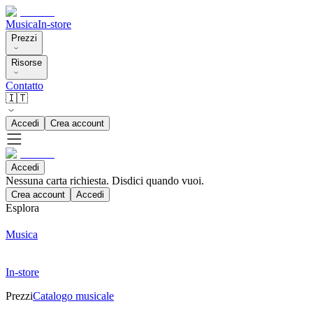
Musica
In-store
Prezzi
Risorse
Contatto
🇮🇹
Accedi
Crea account
Accedi
Nessuna carta richiesta. Disdici quando vuoi.
Crea account
Accedi
Esplora
Musica
In-store
Prezzi
Catalogo musicale