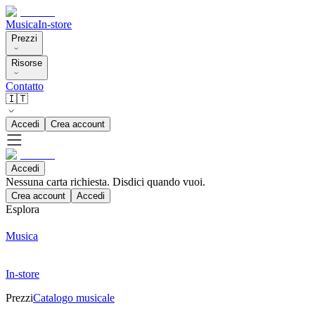
Musica
In-store
Prezzi
Risorse
Contatto
🇮🇹
Accedi
Crea account
Accedi
Nessuna carta richiesta. Disdici quando vuoi.
Crea account
Accedi
Esplora
Musica
In-store
Prezzi
Catalogo musicale