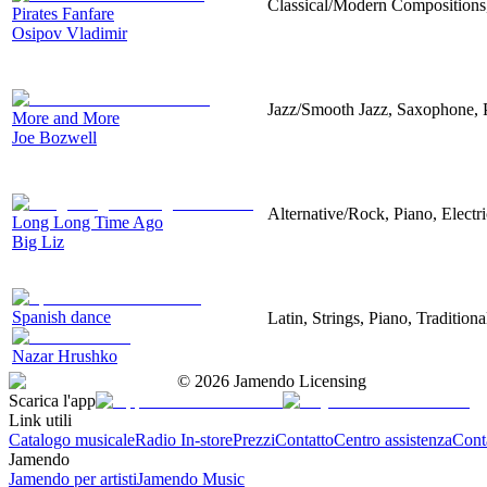
Classical/Modern Compositions
Pirates Fanfare
Osipov Vladimir
Jazz/Smooth Jazz, Saxophone, 
More and More
Joe Bozwell
Alternative/Rock, Piano, Electr
Long Long Time Ago
Big Liz
Spanish dance
Latin, Strings, Piano, Tradition
Nazar Hrushko
©
2026
Jamendo Licensing
Scarica l'app
Link utili
Catalogo musicale
Radio In-store
Prezzi
Contatto
Centro assistenza
Conta
Jamendo
Jamendo per artisti
Jamendo Music