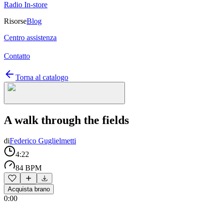
Radio In-store
Risorse
Blog
Centro assistenza
Contatto
Torna al catalogo
A walk through the fields
di
Federico Guglielmetti
4:22
84 BPM
Acquista brano
0:00