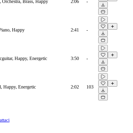
, Orchestra, Brass, Happy
2:06
-
Piano, Happy
2:41
-
icguitar, Happy, Energetic
3:50
-
al, Happy, Energetic
2:02
103
ttaci