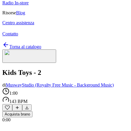
Radio In-store
Risorse
Blog
Centro assistenza
Contatto
Torna al catalogo
Kids Toys - 2
di
MuswayStudio (Royalty Free Music - Background Music)
1:00
143 BPM
Acquista brano
0:00