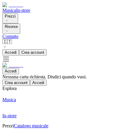
Musica
In-store
Prezzi
Risorse
Contatto
🇮🇹
Accedi
Crea account
Accedi
Nessuna carta richiesta. Disdici quando vuoi.
Crea account
Accedi
Esplora
Musica
In-store
Prezzi
Catalogo musicale