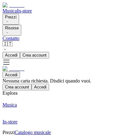
Musica
In-store
Prezzi
Risorse
Contatto
🇮🇹
Accedi
Crea account
Accedi
Nessuna carta richiesta. Disdici quando vuoi.
Crea account
Accedi
Esplora
Musica
In-store
Prezzi
Catalogo musicale