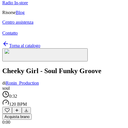
Radio In-store
Risorse
Blog
Centro assistenza
Contatto
Torna al catalogo
Cheeky Girl - Soul Funky Groove
di
Ronin_Production
soul
0:32
120 BPM
Acquista brano
0:00