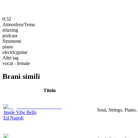
0:32
Atmosfera/Tema
relaxing
podcast
Strumenti
piano
electricguitar
Altri tag
vocal - female
Brani simili
Titolo
Soul, Strings, Piano,
Jingle Vibe Bells
Ed Napoli