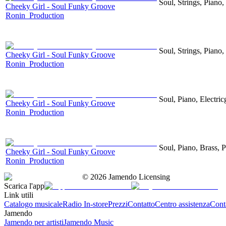
Soul, Strings, Piano,
Cheeky Girl - Soul Funky Groove
Ronin_Production
Soul, Strings, Piano,
Cheeky Girl - Soul Funky Groove
Ronin_Production
Soul, Piano, Electric
Cheeky Girl - Soul Funky Groove
Ronin_Production
Soul, Piano, Brass, 
Cheeky Girl - Soul Funky Groove
Ronin_Production
©
2026
Jamendo Licensing
Scarica l'app
Link utili
Catalogo musicale
Radio In-store
Prezzi
Contatto
Centro assistenza
Conta
Jamendo
Jamendo per artisti
Jamendo Music